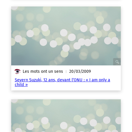
Les mots ont un sens
20/03/2009
|
Severn Suzuki, 12 ans, devant l’ONU : « I am only a
child »