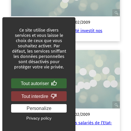
Les mots ont un sens
26/02/2009
|
Ce site utilise divers
Human inside : quand la publicité investit nos
services et vous laisse le
cerveaux
choix de ceux que vous
souhaitez activer. Par
défaut, les services sniffant
les données personnelles
sont désactivés pour
protéger votre vie privée.
Tout autoriser
Tout interdire
Personalize
Les mots ont un sens
25/02/2009
|
Privacy policy
Trois tiers : 2,5 milliards pour les salariés de l’Etat-
actionnaire ?