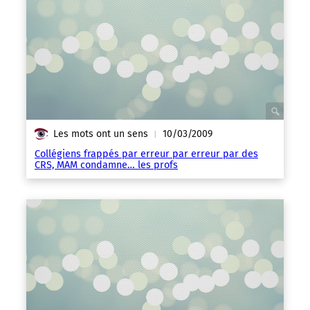
Les mots ont un sens
10/03/2009
|
Collégiens frappés par erreur par erreur par des
CRS, MAM condamne… les profs