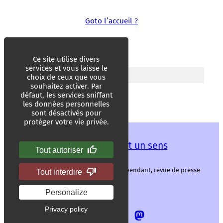
Goto l’accueil ?
Ce site utilise divers
services et vous laisse le
choix de ceux que vous
souhaitez activer. Par
défaut, les services sniffant
les données personnelles
sont désactivés pour
protéger votre vie privée.
Les mots ont un sens
Tout autoriser
Les mots ont un sens, média libre et indépendant, revue de presse
Tout interdire
alternative.
Personalize
Privacy policy
Allez
Allez
Allez
Allez
sur
sur