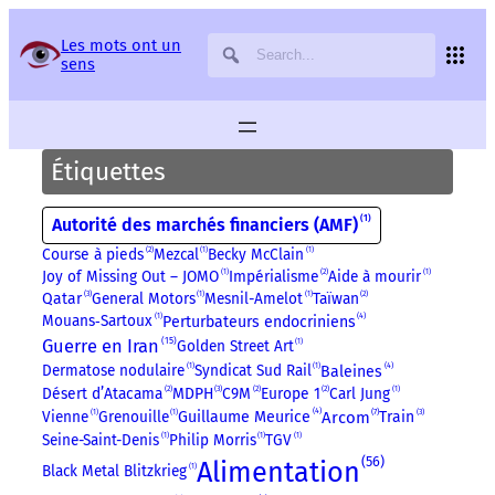
Panneau de gestion des services
Les mots ont un
sens
Étiquettes
1
Autorité des marchés financiers (AMF)
Course à pieds
2
Mezcal
1
Becky McClain
1
Joy of Missing Out – JOMO
1
Impérialisme
2
Aide à mourir
1
3
Qatar
General Motors
1
Mesnil-Amelot
1
Taïwan
2
4
Mouans‑Sartoux
1
Perturbateurs endocriniens
15
Guerre en Iran
Golden Street Art
1
4
Dermatose nodulaire
1
Syndicat Sud Rail
1
Baleines
3
Désert d’Atacama
2
MDPH
C9M
2
Europe 1
2
Carl Jung
1
4
7
3
Vienne
1
Grenouille
1
Arcom
Train
Guillaume Meurice
Seine-Saint-Denis
1
Philip Morris
1
TGV
1
56
Alimentation
Black Metal Blitzkrieg
1