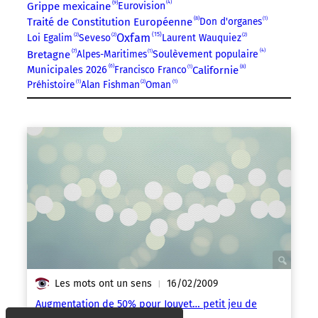
4
9
Grippe mexicaine
Eurovision
8
Traité de Constitution Européenne
Don d'organes
1
15
Oxfam
Loi Egalim
2
Seveso
2
Laurent Wauquiez
2
4
7
Bretagne
Alpes-Maritimes
1
Soulèvement populaire
6
8
Municipales 2026
Francisco Franco
1
Californie
Préhistoire
1
Alan Fishman
2
Oman
1
Les mots ont un sens
16/02/2009
|
Augmentation de 50% pour Jouyet… petit jeu de
salaire musical à l’AMF