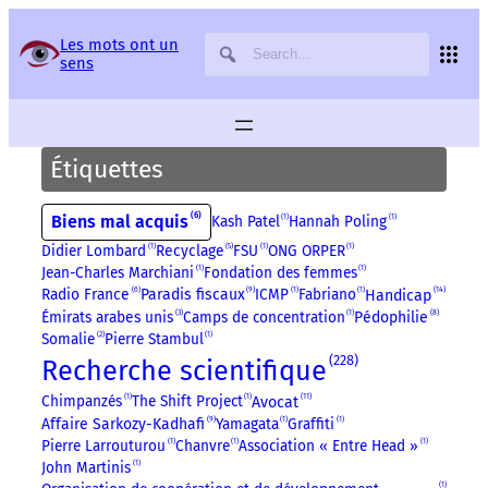
Panneau de gestion des services
Les mots ont un
sens
Étiquettes
6
Biens mal acquis
Kash Patel
1
Hannah Poling
1
Didier Lombard
1
Recyclage
5
FSU
1
ONG ORPER
1
Jean-Charles Marchiani
1
Fondation des femmes
1
14
9
Radio France
6
Paradis fiscaux
ICMP
1
Fabriano
1
Handicap
8
Émirats arabes unis
3
Camps de concentration
1
Pédophilie
Somalie
2
Pierre Stambul
1
228
Recherche scientifique
11
Chimpanzés
1
The Shift Project
1
Avocat
9
Affaire Sarkozy-Kadhafi
Yamagata
1
Graffiti
1
Pierre Larrouturou
1
Chanvre
1
Association « Entre Head »
1
John Martinis
1
1