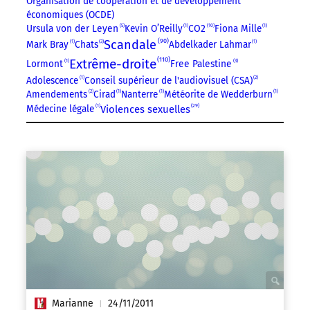
Organisation de coopération et de développement
économiques (OCDE)
10
Ursula von der Leyen
5
Kevin O’Reilly
1
CO2
Fiona Mille
1
90
Scandale
Mark Bray
1
Chats
3
Abdelkader Lahmar
1
110
Extrême-droite
Lormont
1
Free Palestine
3
Adolescence
1
Conseil supérieur de l'audiovisuel (CSA)
2
Amendements
2
Cirad
1
Nanterre
1
Météorite de Wedderburn
1
29
Médecine légale
1
Violences sexuelles
Marianne
24/11/2011
|