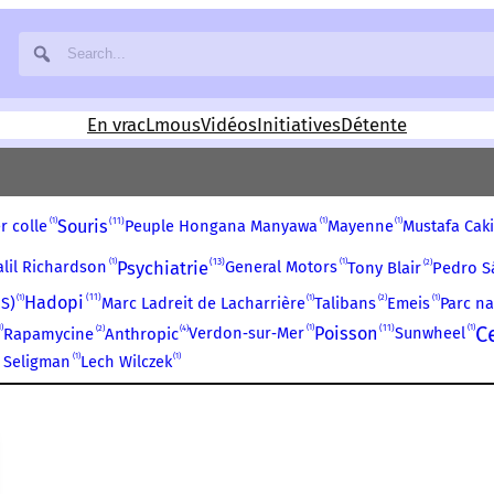
En vrac
Lmous
Vidéos
Initiatives
Détente
11
1
1
1
Souris
r colle
Peuple Hongana Manyawa
Mayenne
Mustafa Caki
13
1
1
Psychiatrie
2
alil Richardson
General Motors
Tony Blair
Pedro S
11
1
1
1
Hadopi
2
S)
Marc Ladreit de Lacharrière
Emeis
Parc na
Talibans
C
11
1
1
1
2
4
Poisson
Verdon‑sur‑Mer
Sunwheel
Rapamycine
Anthropic
1
1
 Seligman
Lech Wilczek