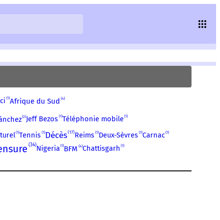
1
4
ci
Afrique du Sud
1
1
2
Jeff Bezos
Téléphonie mobile
ánchez
17
1
1
Décès
1
1
1
turel
Tennis
Reims
Deux-Sèvres
Carnac
34
ensure
1
1
4
Nigeria
Chattisgarh
BFM