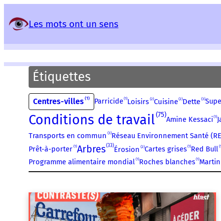
Panneau de gestion des services
Les mots ont un sens
Étiquettes
1
1
Centres-villes
2
2
3
Parricide
Supe
Loisirs
Cuisine
Dette
75
Conditions de travail
1
Amine Kessaci
J
3
Réseau Environnement Santé (RE
Transports en commun
33
Arbres
1
1
2
Prêt-à-porter
Cartes grises
Red Bull
Érosion
1
1
Programme alimentaire mondial
Roches blanches
Martin