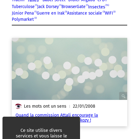
15
Tuberculose
1
Jack Dorsey
1
BrowserGate
1
Insectes
Júnior Pena
1
Guerre en Irak
3
Assistance sociale
3
WIFI
3
Polymarket
3
Les mots ont un sens
22/01/2008
|
Quand la commission Attali encourage la
croissance… de l’éditeur de Sarkozy !
Ce site utilise divers
services et vous laisse le