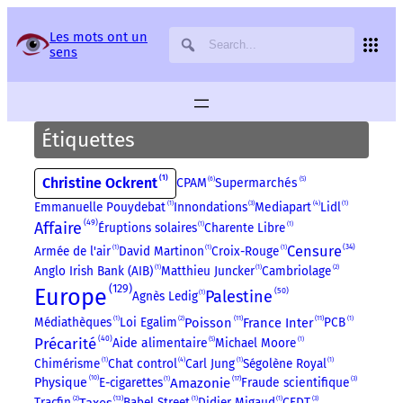
Panneau de gestion des services
Les mots ont un
sens
Étiquettes
1
Christine Ockrent
6
5
CPAM
Supermarchés
Emmanuelle Pouydebat
1
Innondations
3
Mediapart
4
Lidl
1
49
Affaire
Éruptions solaires
1
Charente Libre
1
34
Censure
Armée de l'air
1
David Martinon
1
Croix-Rouge
1
Anglo Irish Bank (AIB)
1
Matthieu Juncker
1
Cambriolage
2
129
Europe
50
Palestine
Agnès Ledig
1
11
11
Poisson
France Inter
Médiathèques
1
Loi Egalim
2
PCB
1
40
Précarité
5
Aide alimentaire
Michael Moore
1
Chimérisme
1
Chat control
4
Carl Jung
1
Ségolène Royal
1
10
17
E-cigarettes
1
Amazonie
Fraude scientifique
3
Physique
13
Tracfin
2
Taxes
Babel Street
1
Didier Migaud
1
CFDT
3