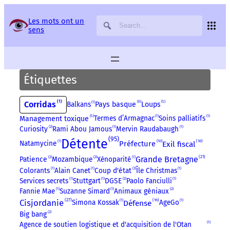
Panneau de gestion des services
Les mots ont un
sens
Étiquettes
1
6
5
Corridas
Balkans
1
Pays basque
Loups
5
Termes d’Armagnac
1
Soins palliatifs
1
Management toxique
Curiosity
2
Rami Abou Jamous
1
Mervin Raudabaugh
1
95
Détente
16
10
Exil fiscal
Natamycine
1
Préfecture
21
Grande Bretagne
Patience
2
Mozambique
2
Xénoparité
1
Colorants
1
Alain Canet
1
Coup d'état
3
Île Christmas
1
Services secrets
1
Stuttgart
1
DGSE
2
Paolo Fanciulli
1
Fannie Mae
1
Suzanne Simard
1
Animaux géniaux
2
27
Cisjordanie
16
Défense
Simona Kossak
1
AgeGo
1
Big bang
2
Agence de soutien logistique et d'acquisition de l'Otan
1