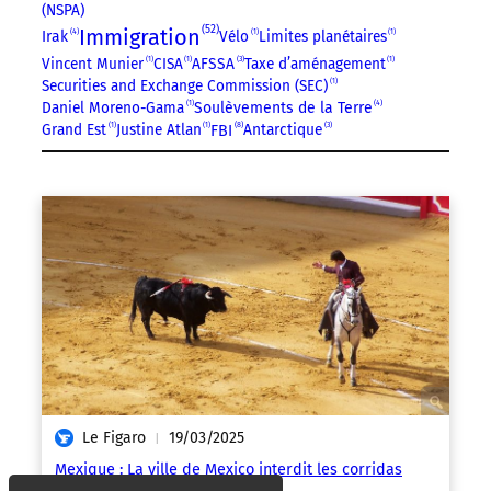
(NSPA)
52
Immigration
4
Irak
Vélo
1
Limites planétaires
1
Vincent Munier
1
CISA
1
AFSSA
3
Taxe d’aménagement
1
Securities and Exchange Commission (SEC)
1
4
Daniel Moreno-Gama
1
Soulèvements de la Terre
8
Grand Est
1
Justine Atlan
1
Antarctique
3
FBI
Le Figaro
19/03/2025
|
Mexique : La ville de Mexico interdit les corridas
avec mise à mort des taureaux