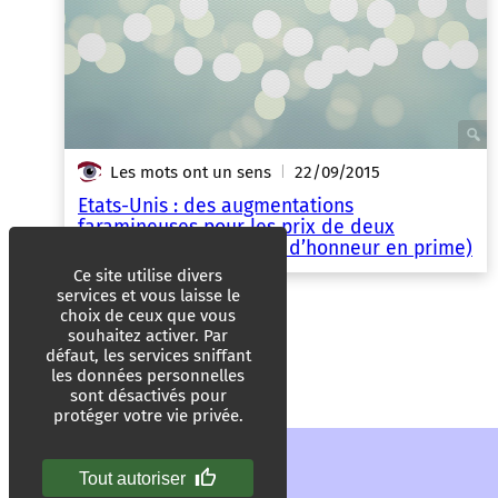
Les mots ont un sens
22/09/2015
|
Etats-Unis : des augmentations
faramineuses pour les prix de deux
médicaments (un doigt d’honneur en prime)
Ce site utilise divers
services et vous laisse le
choix de ceux que vous
souhaitez activer. Par
défaut, les services sniffant
les données personnelles
sont désactivés pour
protéger votre vie privée.
Tout autoriser