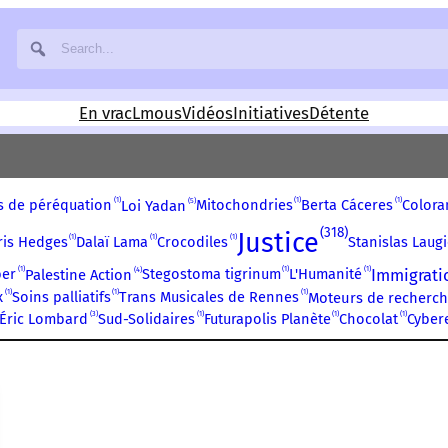
En vrac
Lmous
Vidéos
Initiatives
Détente
1
1
1
5
s de péréquation
Mitochondries
Berta Cáceres
Colora
Loi Yadan
318
Justice
1
1
1
ris Hedges
Dalaï Lama
Crocodiles
Stanislas Laugi
1
1
1
4
Immigrati
ber
Stegostoma tigrinum
L'Humanité
Palestine Action
1
1
1
x
Soins palliatifs
Trans Musicales de Rennes
Moteurs de recherch
3
1
1
1
Éric Lombard
Sud-Solidaires
Futurapolis Planète
Chocolat
Cyber