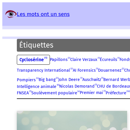
Panneau de gestion des services
Les mots ont un sens
Étiquettes
1
3
1
1
Cyclosérine
Papillons
Claire Verzaux
Écureuils
Fond
3
1
2
Transparency International
AI Forensics
Douarnenez
Ch
2
1
1
5
Big bang
John Deere
Auschwitz
Bernard Wer
Pompiers
1
6
Nicolas Demorand
CHU de Bordeau
Intelligence animale
1
7
4
10
Premier mai
FNSEA
Soulèvement populaire
Préfecture