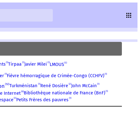
1
1
1
5
nts
Tirpaa
Javier Milei
LMOUS
1
1
er
Fièvre hémorragique de Crimée-Congo (CCHFV)
52
1
2
1
on
Turkménistan
René Dosière
John McCain
1
6
Bibliothèque nationale de France (BnF)
e Internet
3
1
espace
Petits Frères des pauvres