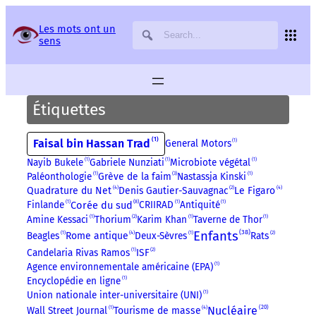
Panneau de gestion des services
Les mots ont un
sens
Étiquettes
1
Faisal bin Hassan Trad
General Motors
1
Nayib Bukele
1
Gabriele Nunziati
1
Microbiote végétal
1
Paléonthologie
1
Grève de la faim
3
Nastassja Kinski
1
4
4
Quadrature du Net
Denis Gautier-Sauvagnac
2
Le Figaro
8
Corée du sud
Finlande
1
CRIIRAD
1
Antiquité
1
Amine Kessaci
1
Thorium
2
Karim Khan
1
Taverne de Thor
1
38
Enfants
4
Beagles
1
Rome antique
Deux-Sèvres
1
Rats
2
Candelaria Rivas Ramos
1
ISF
2
Agence environnementale américaine (EPA)
1
Encyclopédie en ligne
1
Union nationale inter-universitaire (UNI)
1
20
4
Nucléaire
Wall Street Journal
1
Tourisme de masse