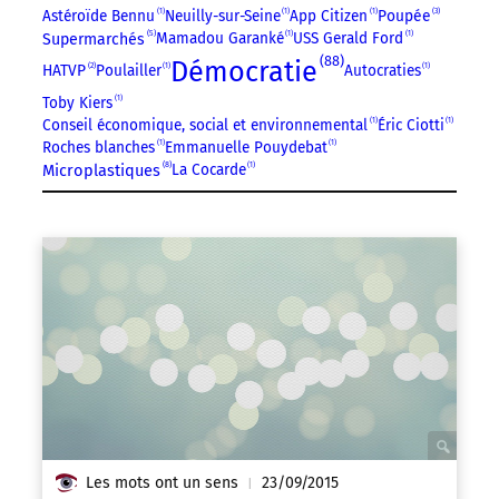
Astéroïde Bennu
1
Neuilly-sur-Seine
1
App Citizen
1
Poupée
3
5
Mamadou Garanké
1
USS Gerald Ford
1
Supermarchés
88
Démocratie
HATVP
2
Poulailler
1
Autocraties
1
Toby Kiers
1
Conseil économique, social et environnemental
1
Éric Ciotti
1
Roches blanches
1
Emmanuelle Pouydebat
1
8
Microplastiques
La Cocarde
1
Les mots ont un sens
23/09/2015
|