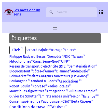
Panneau de gestion des services
Les mots ont un
sens
Étiquettes
2
Fitch
Bernard Bajolet
1
Barrage
6
Thiers
1
Philippe Rudyard Bessis
1
Grenoble
3
FDIC
1
Taïwan
2
Mitochondries
1
Canal Seine-Nord
1
UJFP
2
Réseau de transport d'électricité (RTE)
1
Dématérialisation
1
BloquonsTout
4
Côtes‑d’Armor
2
Diamant
2
Andalousie
2
Polymarket
3
Maîtres-nageurs sauveteurs (CRS/MNS)
1
25
Boulangerie
1
Standard & Poor’s
1
Associations
Robert Boulin
1
Norvège
6
Radios locales
1
Moustiques-tigrestitres
1
Armageddon
1
Guillaume Lample
1
35
Olivier De Schutter
1
Émirats arabes unis
3
Melon
1
Finance
Conseil supérieur de l'audiovisuel (CSA)
2
Berta Cáceres
1
75
Conditions de travail
Wokisme
2