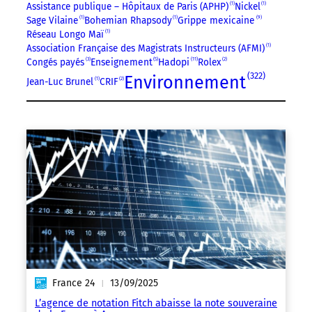
Assistance publique – Hôpitaux de Paris (APHP)
1
Nickel
1
Sage Vilaine
1
Bohemian Rhapsody
1
Grippe mexicaine
9
Réseau Longo Maï
1
Association Française des Magistrats Instructeurs (AFMI)
1
11
Congés payés
3
Enseignement
5
Hadopi
Rolex
2
322
Environnement
Jean-Luc Brunel
1
CRIF
2
France 24
13/09/2025
|
L’agence de notation Fitch abaisse la note souveraine