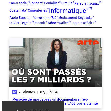
5
9
Samu social
1
Poulailler
1
Turquie
1
Paradis fiscaux
Concert
82
Informatique
Guatemala
1
Cimenteries
3
7
Paolo Fanciulli
1
Blé
1
Médicament Keytruda
1
Autoroute
Olivier Legrain
1
Renault
1
Yahoo
2
Galien
1
Cargo nucléaire
1
20Minutes
02/03/2026
|
Menacée de mort après un documentaire, l’ex-
directrice et lanceuse d’alerte de l’AGS porte plainte