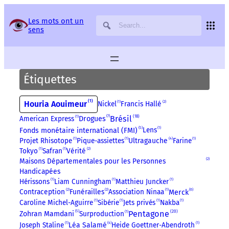
Panneau de gestion des services
Les mots ont un
sens
Étiquettes
1
Houria Aouimeur
Nickel
1
Francis Hallé
2
18
7
Brésil
American Express
1
Drogues
5
Lens
1
Fonds monétaire international (FMI)
4
Projet Rhisotope
1
Pique-assiettes
1
Ultragauche
Farine
1
Tokyo
1
Safran
1
Vérité
2
Maisons Départementales pour les Personnes
2
Handicapées
Hérissons
1
Liam Cunningham
1
Matthieu Juncker
1
6
Contraception
2
Funérailles
2
Association Ninaa
1
Merck
Caroline Michel-Aguirre
1
Sibérie
1
Jets privés
1
Nakba
1
20
5
Pentagone
Surproduction
1
Zohran Mamdani
4
Joseph Staline
1
Léa Salamé
Heide Goettner-Abendroth
1