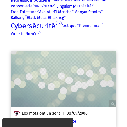
Répression policière
Ilaria Salis
Nouvelle-Zélande
5
4
Poisson-scie
1
IIRIS
1
H3N2
2
Obésité
Linguisme
3
Free Palestine
Axolotl
1
El Mencho
1
Morgan Stanley
1
Balkany
1
Black Metal Blitzkrieg
1
77
Cybersécurité
4
Arctique
Premier mai
1
Violette Nozière
1
Les mots ont un sens
08/09/2008
|
Les animaux malades de la peste