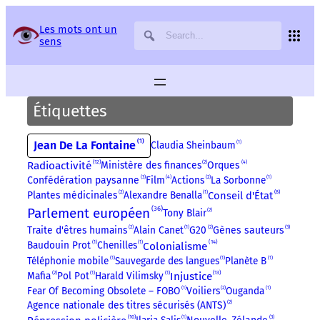
Panneau de gestion des services
Les mots ont un
sens
Étiquettes
1
Jean De La Fontaine
Claudia Sheinbaum
1
12
4
Radioactivité
Ministère des finances
2
Orques
3
4
Confédération paysanne
Film
Actions
2
La Sorbonne
1
8
Plantes médicinales
2
Alexandre Benalla
1
Conseil d'État
36
Parlement européen
Tony Blair
2
3
Traite d'êtres humains
2
Alain Canet
1
G20
2
Gènes sauteurs
14
Colonialisme
Baudouin Prot
1
Chenilles
1
Téléphonie mobile
1
Sauvegarde des langues
1
Planète B
1
13
Mafia
2
Pol Pot
1
Harald Vilimsky
1
Injustice
Fear Of Becoming Obsolete – FOBO
1
Voiliers
2
Ouganda
1
Agence nationale des titres sécurisés (ANTS)
2
10
3
1