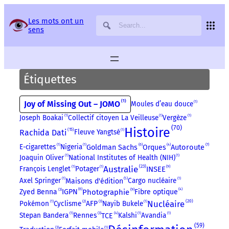
Panneau de gestion des services
Les mots ont un
sens
Étiquettes
1
Joy of Missing Out – JOMO
Moules d’eau douce
1
Joseph Boakai
1
Collectif citoyen La Veilleuse
1
Vergèze
1
70
Histoire
15
Rachida Dati
Fleuve Yangtsé
1
6
4
7
Autoroute
E-cigarettes
1
Nigeria
1
Goldman Sachs
Orques
Joaquin Oliver
1
National Institutes of Health (NIH)
1
23
Australie
9
François Lenglet
1
Potager
1
INSEE
5
Axel Springer
1
Cargo nucléaire
1
Maisons d'édition
6
4
3
9
Zyed Benna
Photographie
IGPN
Fibre optique
20
Nucléaire
3
Pokémon
1
Cyclisme
2
AFP
Nayib Bukele
1
4
3
Stepan Bandera
1
Rennes
Kalshi
1
Avandia
1
TCE
59
3
1