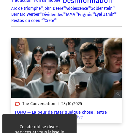
Désinformation
Traduction
Forfait mobile
Arc de triomphe
1
John Deere
1
Adolescence
1
Goldenstein
1
5
7
Engrais
Bernard Werber
1
JAMA
1
Eyal Zamir
2
Dividendes
3
Restos du coeur
Crète
1
The Conversation
23/10/2025
|
FOMO — La peur de rater quelque chose : entre
cerveau social et anxiété collective
Ce site utilise divers
services et vous laisse le