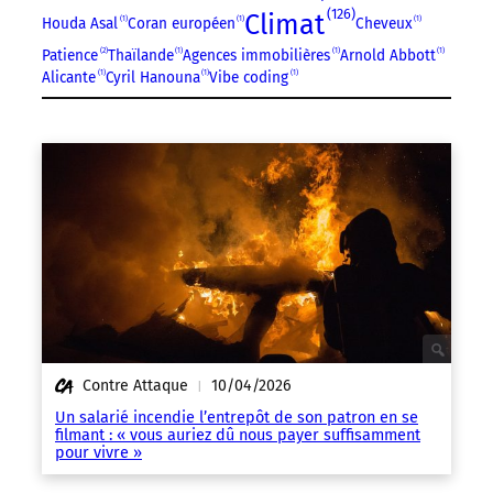
126
Climat
Houda Asal
1
Coran européen
1
Cheveux
1
Patience
2
Thaïlande
1
Agences immobilières
1
Arnold Abbott
1
Alicante
1
Cyril Hanouna
1
Vibe coding
1
Contre Attaque
10/04/2026
|
Un salarié incendie l’entrepôt de son patron en se
filmant : « vous auriez dû nous payer suffisamment
pour vivre »