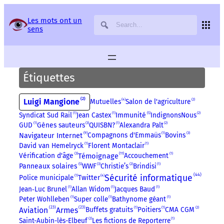
Panneau de gestion des services
Les mots ont un
sens
Étiquettes
2
Luigi Mangione
Mutuelles
4
Salon de l'agriculture
2
5
Syndicat Sud Rail
1
Jean Castex
1
Immunité
IndignonsNous
2
GUD
1
Gènes sauteurs
3
QUISBN?
1
Alexandra Palt
2
9
Compagnons d'Emmaüs
1
Bovins
3
Navigateur Internet
David van Hemelryck
1
Florent Montaclair
1
11
Témoignage
Vérification d'âge
3
Accouchement
1
5
Panneaux solaires
WWF
3
Christie’s
2
Brindisi
1
44
Sécurité informatique
Police municipale
1
Twitter
4
Jean‑Luc Brunel
1
Allan Widom
1
Jacques Baud
1
Peter Wohlleben
1
Super colle
1
Bathynome géant
1
23
23
Aviation
Armes
Buffets gratuits
1
Poitiers
1
CMA CGM
2
Saint-Aubin-lès-Elbeuf
2
Les fictions de Reporterre
1