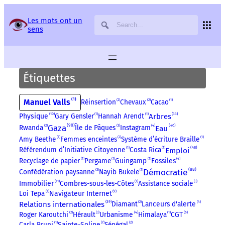
Panneau de gestion des services
Les mots ont un
sens
Étiquettes
1
Manuel Valls
Réinsertion
2
Chevaux
2
Cacao
1
10
33
Physique
Gary Gensler
1
Hannah Arendt
1
Arbres
90
Gaza
46
Eau
Rwanda
2
Île de Pâques
3
Instagram
4
Amy Beethe
1
Femmes enceintes
2
Système d’écriture Braille
1
48
Emploi
Référendum d’Initiative Citoyenne
1
Costa Rica
1
Recyclage de papier
1
Pergame
1
Guingamp
1
Fossiles
4
88
Démocratie
Confédération paysanne
3
Nayib Bukele
1
11
Immobilier
Combres-sous-les-Côtes
1
Assistance sociale
3
9
Loi Tepa
1
Navigateur Internet
39
Relations internationales
Diamant
2
Lanceurs d'alerte
4
Roger Karoutchi
2
Hérault
3
Urbanisme
4
Himalaya
1
CGT
6
Carla Bruni
1
Sainte-Soline
7
Sénégal
2