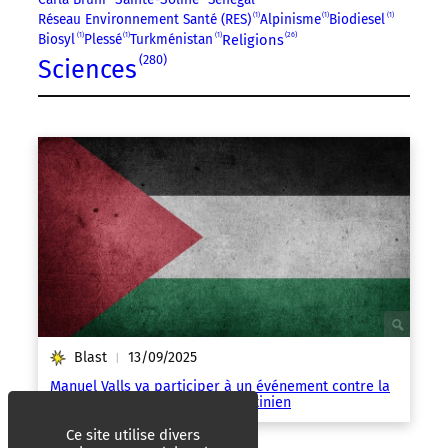
Réseau Environnement Santé (RES)
1
Alpinisme
1
Biodiesel
1
26
Religions
Biosyl
1
Plessé
1
Turkménistan
1
280
Sciences
Blast
13/09/2025
|
Manuel Valls va participer à un événement contre la
reconnaissance d’un État palestinien
Ce site utilise divers