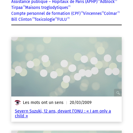
Assistance publique – Hôpitaux de Paris (APHP)
1
Adblock
1
Tirpaa
1
Maisons troglodytiques
1
Compte personnel de formation (CPF)
1
Vincennes
1
Colmar
1
Bill Clinton
1
Toxicologie
1
FULU
1
Les mots ont un sens
20/03/2009
|
Severn Suzuki, 12 ans, devant l’ONU : « I am only a
child »