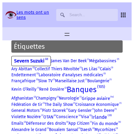
Panneau de gestion des services
Les mots ont un
sens
Étiquettes
2
7
Severn Suzuki
James Van Der Beek
1
Mégabassines
Ary Abittan
2
Collectif Thiers Révoltée
1
Les Lilas
1
Calais
3
5
Endettement
2
Laboratoire d'analyses médicales
5
Françafrique
Slow TV
1
Marseillaise Just
1
Boulangerie
1
105
Banques
Kevin O’Reilly
1
René Dosière
2
14
Afghanistan
2
Champigny
1
Neurologie
1
Grippe aviaire
Fédération de tir
1
The Daily Show
1
Croissance économique
1
General Motors
1
Piotr Szcerek
1
Gary Gensler
1
John Deere
1
6
20
4
5
Irlande
Violette Nozière
1
Conscience
Visa
OTAN
6
5
Emails
2
Défenseur des droits
App Citizen
1
Fin du monde
Alexandre le Grand
1
Boualem Sansal
1
Daesh
2
Mycorhizes
3