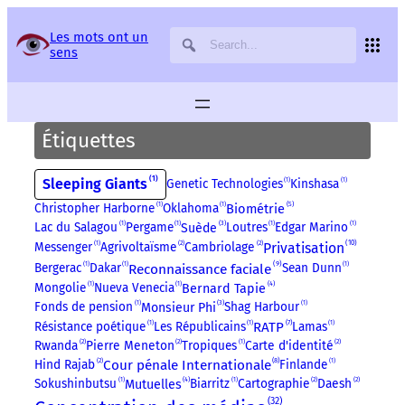
Panneau de gestion des services
Les mots ont un
sens
Étiquettes
1
Sleeping Giants
Genetic Technologies
1
Kinshasa
1
5
Biométrie
Christopher Harborne
1
Oklahoma
1
3
Lac du Salagou
1
Pergame
1
Loutres
1
Edgar Marino
1
Suède
10
Privatisation
Messenger
1
Agrivoltaïsme
2
Cambriolage
2
9
Reconnaissance faciale
Bergerac
1
Dakar
1
Sean Dunn
1
4
Mongolie
1
Nueva Venecia
1
Bernard Tapie
3
Fonds de pension
1
Shag Harbour
1
Monsieur Phi
7
Résistance poétique
1
Les Républicains
1
RATP
Lamas
1
Rwanda
2
Pierre Meneton
2
Tropiques
1
Carte d'identité
2
8
Hind Rajab
2
Cour pénale Internationale
Finlande
1
4
Sokushinbutsu
1
Biarritz
1
Cartographie
2
Daesh
2
Mutuelles
32