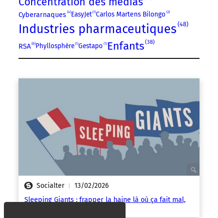
Concentration des médias
4
EasyJet
1
Carlos Martens Bilongo
2
Cyberarnaques
48
Industries pharmaceutiques
38
Enfants
6
RSA
Phyllosphère
1
Gestapo
1
Socialter
13/02/2026
|
Sleeping Giants : frapper la haine là où ça fait mal,
au portefeuille