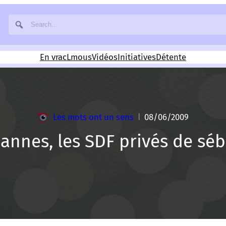
En vrac
Lmous
Vidéos
Initiatives
Détente
Les mots ont un sens
08/06/2009
|
annes, les SDF privés de séb