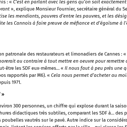
nis : «
C’est en parlant avec les gens qu’on sait exactement
orant
», explique Monsieur Fournier, secrétaire général du Se
se les mendiants, pauvres d’entre les pauvres, et les désig
ncite les Cannois à faire preuve de méfiance et d’égoïsme à l
ion patronale des restaurateurs et limonadiers de Cannes : 
orerait au contraire à tout mettre en oeuvre pour remettre ce
peut-être les SDF eux-mêmes… «
Il nous faut à peu près une q
pos rapportés par M6). «
Cela nous permet d’acheter au moin
epuis 1971.
 »
viron 300 personnes, un chiffre qui explose durant la sais
chures didactiques très subtiles, comparant les SDF à… des 
 poubelles vautrés sur le pavé. Autre indice sur la considé