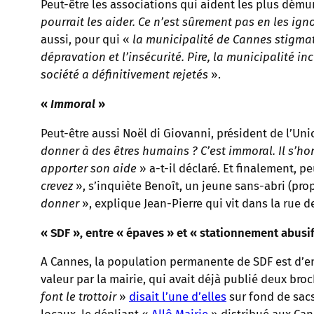
Peut-être les associations qui aident les plus dému
pourrait les aider. Ce n’est sûrement pas en les ign
aussi, pour qui «
la municipalité de Cannes stigmati
dépravation et l’insécurité. Pire, la municipalité i
société a définitivement rejetés
».
«
Immoral
»
Peut-être aussi Noël di Giovanni, président de l’Un
donner à des êtres humains ? C’est immoral. Il s’hon
apporter son aide
» a-t-il déclaré. Et finalement, 
crevez
», s’inquiète Benoît, un jeune sans-abri (pro
donner
», explique Jean-Pierre qui vit dans la rue d
« SDF », entre « épaves » et « stationnement abusif
A Cannes, la population permanente de SDF est d’en
valeur par la mairie, qui avait déjà publié deux bro
font le trottoir
»
disait l’une d’elles
sur fond de sacs