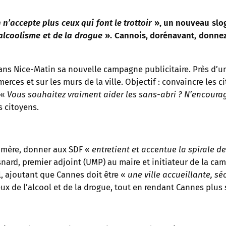
 n’accepte plus ceux qui font le trottoir
», un nouveau sloga
’alcoolisme et de la drogue
». Cannois, dorénavant, donnez
ans Nice-Matin sa nouvelle campagne publicitaire. Près d’un 
mmerces et sur les murs de la ville. Objectif : convaincre les
 «
Vous souhaitez vraiment aider les sans-abri ? N’encoura
s citoyens.
ne mère, donner aux SDF «
entretient et accentue la spirale d
snard, premier adjoint (UMP) au maire et initiateur de la ca
l, ajoutant que Cannes doit être «
une ville accueillante, s
ux de l’alcool et de la drogue, tout en rendant Cannes plus s