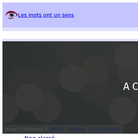
Panneau de gestion des services
Les mots ont un sens
A C
Image d’illustration ©
704417
|
Pixabay
|
CC0 or Pixabay