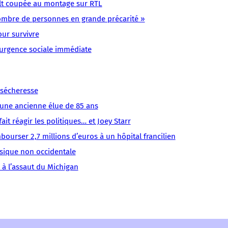
LMOUS
LMOUS
LMOUS
LMOUS
LMOUS
ult coupée au montage sur RTL
LMOUS
LMOUS
–
–
–
–
–
–
–
ombre de personnes en grande précarité »
et
Cannes
un
la
aux
n’accepte
« À
our survivre
de
Pauvreté
nouveau
cité
SDF
plus
Cannes,
 urgence sociale immédiate
la
SDF
slogan
des
accentuerait
ceux
on
drogue ».
Solidarité
est
festivals
« la
qui
enferme
Cannois,
Après
à
:
spirale
font
les
dorénavant,
l’affiche
donner
de
a sécheresse
le
ordures »
dans
directement
l’alcoolisme
d’une ancienne élue de 85 ans
trottoir »,
et
« On
it réagir les politiques… et Joey Starr
ourser 2,7 millions d’euros à un hôpital francilien
sique non occidentale
 à l’assaut du Michigan