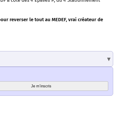
s SDF à côté des « Épaves », du « Stationnement
ur reverser le tout au MEDEF, vrai créateur de
Je m’inscris