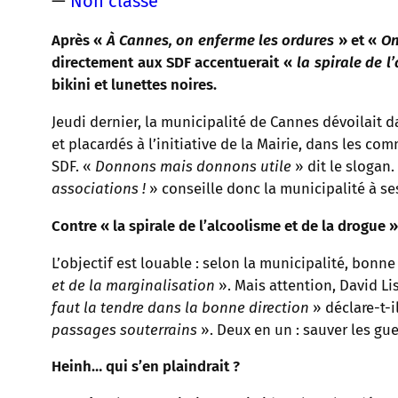
—
Non classé
Après «
À Cannes, on enferme les ordures
» et «
On
directement aux SDF accentuerait «
la spirale de l
bikini et lunettes noires.
Jeudi dernier, la municipalité de Cannes dévoilait d
et placardés à l’initiative de la Mairie, dans les co
SDF. «
Donnons mais donnons utile
» dit le slogan.
associations !
» conseille donc la municipalité à se
Contre « la spirale de l’alcoolisme et de la drogue »
L’objectif est louable : selon la municipalité, bon
et de la marginalisation
». Mais attention, David Li
faut la tendre dans la bonne direction
» déclare-t-i
passages souterrains
». Deux en un : sauver les gue
Heinh… qui s’en plaindrait ?