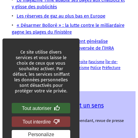
y glisse des publicités
Les réserves de gaz au plus bas en Europe
« Désarmer Bolloré » : la lutte contre le milliardaire
gagne les plages du Finistère
Antisémitisme : le gouvernement généralise
discrètement la définition controversée de l’IHRA
Ce site utilise divers
services et vous laisse le
Antifascisme
C9M
Essonne
Extrême-droite
Fascisme
Île-de-
choix de ceux que vous
France
Manifestation
Nazisme
Néonazisme
Police
Préfecture
souhaitez activer. Par
Racisme
défaut, les services sniffant
les données personnelles
sont désactivés pour
protéger votre vie privée.
Les mots ont un sens
Tout autoriser
Les mots ont un sens, média libre et indépendant, revue de presse
Tout interdire
alternative.
Personalize