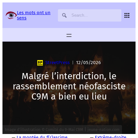
Panneau de gestion des services
Les mots ont un
sens
StreetPress
12/05/2026
|
Malgré l’interdiction, le
rassemblement néofasciste
C9M a bien eu lieu
|
Image d’illustration ©
Comité du 9-Mai C9M
jeune-nation.com
—
La montée du f(r)ascime
—
Extrême-droite