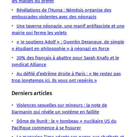
–
–
–
–
–
les mailles du préfet
–
–
en
Antifascisme
son
juridictions,
du
Néonazisme
Révélations de l’Huma : Némésis organise des
Fascisme
Île-
C9M
interdiction
le
Comité
embuscades violentes avec des néonazis
Police
Île-
de-
Essonne
par
rassemblement
du
Préfecture
de-
Une taverne néonazie, une manif antifasciste et une
France
Extrême-
la
néofasciste
9
Racisme
France
mairie qui ferme les volets
le
droite
préfecture
mai
Malgré
Manifestation
« Je soutiens Adolf » : Quentin Deranque, de simple
9
et
(C9M)
Nazisme
« étudiant en philosophie » à néonazi en force
mai
les
s’est
2026,
maintenu
30% des français à abattre pour Sarah Knafo et le
sous
syndicat Alliance
une
Au défilé d’extrême droite à Paris : « Ne restez pas
trop longtemps ici. Ils vous ont repérés »
Derniers articles
Violences sexuelles sur mineurs : la note de
Darmanin qui révèle un système en faillite
Dôme de Runit : le « tombeau » nucléaire US du
Pacifique commence à se fissurer
Le magazine Time adapte ses pages aux chatbots et