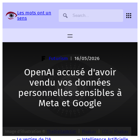
Panneau de gestion des services
Les mots ont un
sens
Futurism
16/05/2026
|
OpenAI accusé d'avoir
vendu vos données
personnelles sensibles à
Meta et Google
|
|
Image d’illustration ©
TheDigitalArtist
Pixabay
CC0 or Pixabay
—
Le vertige de l'IA
—
Intelligence Artificielle