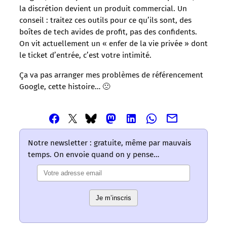
la discrétion devient un produit commercial. Un
conseil : traitez ces outils pour ce qu’ils sont, des
boîtes de tech avides de profit, pas des confidents.
On vit actuellement un « enfer de la vie privée » dont
le ticket d’entrée, c’est votre intimité.
Ça va pas arranger mes problèmes de référencement
Google, cette histoire… 🙁
Partager
Partager
Partager
Partager
Partager
Partager
Partager
cet
cet
cet
cet
cet
cet
cet
article
article
article
article
article
article
article
Notre newsletter : gratuite, même par mauvais
via
via
via
via
via
via
via
temps. On envoie quand on y pense…
Email
Facebook
Mastodon
Linkedin
Whatsapp
Bluesky
Twitter
–
–
–
–
–
–
–
Les
Les
Les
Les
Les
Les
Les
mots
mots
mots
mots
mots
Je m’inscris
mots
mots
ont
ont
ont
ont
ont
ont
ont
un
un
un
un
un
un
un