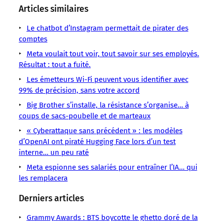
sens
sens
sens
sens
sens
sens
sens
Articles similaires
/
/
/
/
/
/
/
LMOUS
LMOUS
LMOUS
LMOUS
LMOUS
Le chatbot d’Instagram permettait de pirater des
LMOUS
LMOUS
–
–
–
–
–
comptes
–
–
les
Capitalisme
Internet
OpenAI
données
Google
Meta voulait tout voir, tout savoir sur ses employés.
personnelles
accuse
ChatGPT
Meta
se
personnelles ?
Résultat : tout a fuité.
IA
Données
de
Cybersécurité
OpenAI
fait
Un
Informatique
sensibles
Les émetteurs Wi-Fi peuvent vous identifier avec
balancer
Données
Technologie
choper
recours
Intelligence
États-
99% de précision, sans votre accord
nos
Vie
la
collectif
artificielle
Unis
Big Brother s’installe, la résistance s’organise… à
données
privée
main
coups de sacs-poubelle et de marteaux
les
dans
le
« Cyberattaque sans précédent » : les modèles
sac à
d’OpenAI ont piraté Hugging Face lors d’un test
interne… un peu raté
Meta espionne ses salariés pour entraîner l’IA… qui
les remplacera
Derniers articles
Grammy Awards : BTS boycotte le ghetto doré de la