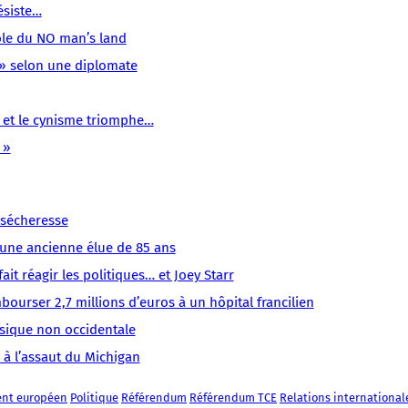
un
résiste…
sens
sens
sens
sens
sens
sens
sens
/
/
/
/
/
ôle du NO man’s land
/
/
LMOUS
LMOUS
LMOUS
LMOUS
LMOUS
e » selon une diplomate
LMOUS
LMOUS
–
–
–
–
–
–
–
mauvais
Commission
TCE
Union
Apathie,
Référendum
Irlande
, et le cynisme triomphe…
points
européenne
Traité
européenne
Bernard
TCE
Parlement
 »
aux
Europe
de
Sur
Kouchner
Relations
européen
Irlandais
Histoire
Constitution
RTL,
distribue
internationales
Politique
:
politique
Européenne
au
les
Référendum
« ils
micro
a sécheresse
en
de
d’une ancienne élue de 85 ans
ont
Jean-
it réagir les politiques… et Joey Starr
Michel
ourser 2,7 millions d’euros à un hôpital francilien
sique non occidentale
 à l’assaut du Michigan
ent européen
Politique
Référendum
Référendum TCE
Relations international