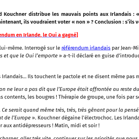
d Kouchner distribue les mauvais points aux Irlandais : 
ntenant, ils voudraient voter « non » ? Conclusion : s’ils v
rendum en Irlande, le Oui a gagné]
lui-même. Interrogé sur le
référendum irlandais
par Jean-Mic
s et que le Oui l’emporte
» a-t-il déclaré en guise d’introd
s Irlandais… Ils touchent le pactole et ne disent même pas 
 on ne leur a pas dit que l’Europe était affrontée au reste 
as contents, les bougres ! Thérapie de groupe, une fois par 
e]. Ce serait quand même très, très, très gênant pour la pen
t de l’Europe
». Kouchner dégaine l’électrochoc. Les Irland
 aux antidépresseurs ! Matin, midi et soir !
acharner, aller très vite, continuer sur les priorités que nou