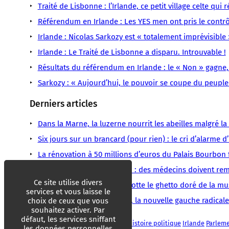
Traité de Lisbonne : l’Irlande, ce petit village celte qui 
Référendum en Irlande : Les YES men ont pris le contr
Irlande : Nicolas Sarkozy est « totalement imprévisibl
Irlande : Le Traité de Lisbonne a disparu. Introuvable !
Résultats du référendum en Irlande : le « Non » gagne
Sarkozy : « Aujourd’hui, le pouvoir se coupe du peuple
Derniers articles
Dans la Marne, la luzerne nourrit les abeilles malgré l
Six jours sur un brancard (pour rien) : le cri d’alarme 
La rénovation à 50 millions d’euros du Palais Bourbon fa
« C’est du n’importe quoi » : des médecins doivent remb
Ce site utilise divers
Grammy Awards : BTS boycotte le ghetto doré de la mu
services et vous laisse le
États-Unis : Abdul El-Sayed, la nouvelle gauche radicale
choix de ceux que vous
souhaitez activer. Par
défaut, les services sniffant
Commission européenne
Europe
Histoire politique
Irlande
Parlem
les données personnelles