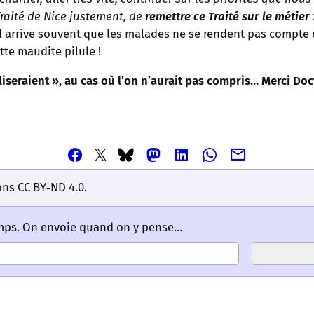
Traité de Nice justement, de
remettre ce Traité sur le métier
 Il arrive souvent que les malades ne se rendent pas compte de
tte maudite pilule !
liseraient », au cas où l’on n’aurait pas compris… Merci Do
Partager
Partager
Partager
Partager
Partager
Partager
Partager
cet
cet
cet
cet
cet
cet
cet
article
article
article
article
article
ons CC BY‑ND 4.0.
article
article
via
via
via
via
via
via
via
Email
Facebook
Mastodon
Linkedin
Whatsapp
Bluesky
Twitter
emps. On envoie quand on y pense…
–
–
–
–
–
–
–
Les
Les
Les
Les
Les
Les
Les
mots
mots
mots
mots
mots
mots
mots
ont
ont
ont
ont
ont
ont
ont
un
un
un
un
un
un