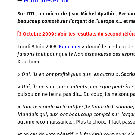
—
Politiques en toc
Sur RTL, au micro de Jean-Michel Apathie, Bernar
beaucoup compté sur l’argent de l’Europe
»… et mai
[3 Octobre 2009 : Voir les résultats du second réfé
Lundi 9 Juin 2008,
Kouchner
a donné le meilleur de 
faisons tout pour que le Non disparaisse des esprit
Kouchner.
«
Oui, ils en ont profité plus que les autres
». Sacré
«
Oui, ils ne sont pas contents parce que peut-être
puisqu’on ne leur a pas dit… Du coup, ils ne sont p
«
Tout le monde va le ratifier [le traité de Lisbonn
Irlandais qui, eux, ont beaucoup compté sur l’argen
aucune reconnaissance… Plus le choix, il faut passer
Et en cas de vote négatif, «
il faudrait continuer, s’