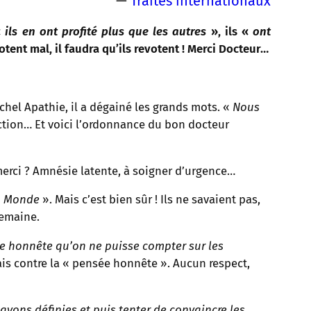
—
Traités internationaux
«
ils en ont profité plus que les autres
», ils «
ont
otent mal, il faudra qu’ils revotent ! Merci Docteur…
hel Apathie, il a dégainé les grands mots. «
Nous
uction… Et voici l’ordonnance du bon docteur
merci ? Amnésie latente, à soigner d’urgence…
du Monde
». Mais c’est bien sûr ! Ils ne savaient pas,
semaine.
sée honnête qu’on ne puisse compter sur les
ais contre la « pensée honnête ». Aucun respect,
s avons définies et puis tenter de convaincre les