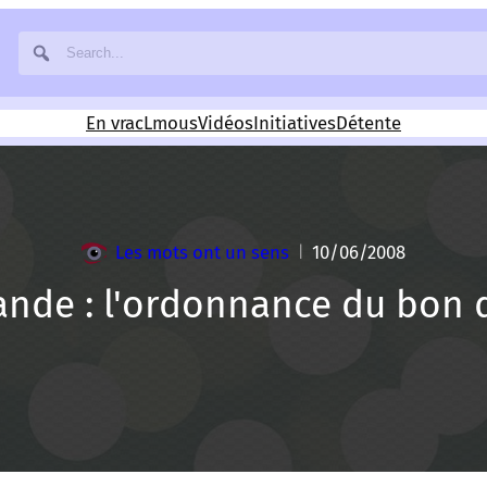
En vrac
Lmous
Vidéos
Initiatives
Détente
Les mots ont un sens
10/06/2008
|
ande : l'ordonnance du bon