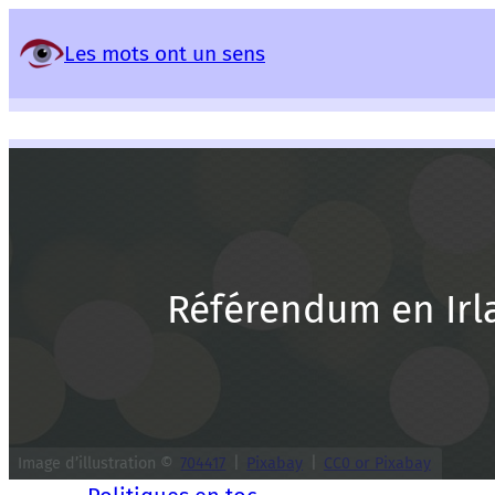
Panneau de gestion des services
Les mots ont un sens
Référendum en Irl
Image d’illustration ©
704417
|
Pixabay
|
CC0 or Pixabay