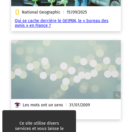
National Geographic
15/09/2025
|
Qui se cache derrière le GEIPAN, le « bureau des
ovnis » en France ?
Les mots ont un sens
31/01/2009
|
Nos amis les Humains – Vidéo
Ce site utilise divers
services et vous laisse le