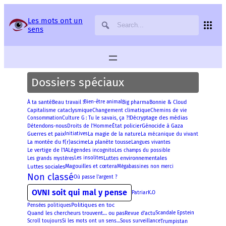
Panneau de gestion des services
Les mots ont un
sens
Dossiers spéciaux
À ta santé
Beau travail !
Bien-être animal
Big pharma
Bonnie & Cloud
Capitalisme cataclysmique
Changement climatique
Chemins de vie
Décryptage des médias
Culture G : Tu le savais, ça ?!
Consommation
Génocide à Gaza
Détendons-nous
Droits de l'Homme
État policier
Guerres et paix
Initiatives
La magie de la nature
La mécanique du vivant
La montée du f(r)ascime
La planète tousse
Langues vivantes
Le vertige de l'IA
Légendes incognito
Les champs du possible
Luttes environnementales
Les insolites
Les grands mystères
Luttes sociales
Magouilles et cœtera
Mégabassines non merci
Non classé
Où passe l'argent ?
OVNI soit qui mal y pense
PatriarK.O
Politiques en toc
Pensées politiques
Quand les chercheurs trouvent… ou pas
Revue d'actu
Scandale Epstein
Scroll toujours
Sous surveillance
Trumpistan
Si les mots ont un sens…