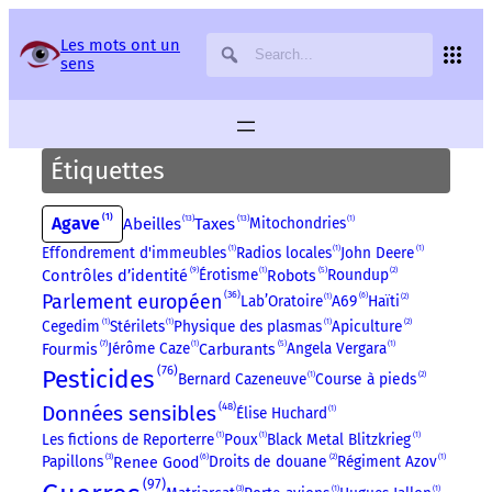
Panneau de gestion des services
Les mots ont un
sens
Étiquettes
1
Agave
13
13
Abeilles
Taxes
Mitochondries
1
Effondrement d'immeubles
1
Radios locales
1
John Deere
1
9
5
Contrôles d’identité
Érotisme
1
Roundup
2
Robots
36
Parlement européen
6
Lab’Oratoire
1
Haïti
2
A69
Cegedim
1
Stérilets
1
Physique des plasmas
1
Apiculture
2
7
5
Jérôme Caze
1
Angela Vergara
1
Fourmis
Carburants
76
Pesticides
Bernard Cazeneuve
1
Course à pieds
2
48
Données sensibles
Élise Huchard
1
Les fictions de Reporterre
1
Poux
1
Black Metal Blitzkrieg
1
6
Papillons
3
Droits de douane
2
Régiment Azov
1
Renee Good
97
3
1
1