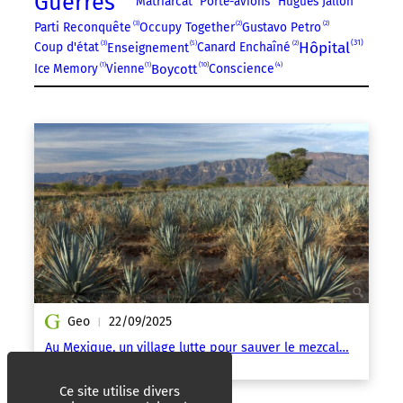
Guerres
Matriarcat
Porte-avions
Hugues Jallon
Parti Reconquête
3
Occupy Together
2
Gustavo Petro
2
31
5
Hôpital
Coup d'état
3
Canard Enchaîné
2
Enseignement
10
4
Ice Memory
1
Vienne
1
Boycott
Conscience
Geo
22/09/2025
|
Au Mexique, un village lutte pour sauver le mezcal…
grâce aux chauves-souris
Ce site utilise divers