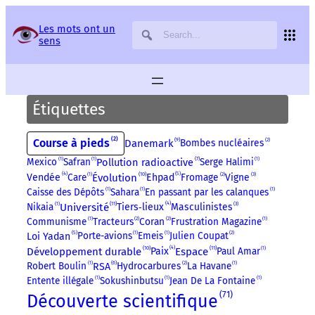
Panneau de gestion des services
Les mots ont un
sens
Étiquettes
2
Course à pieds
9
Danemark
Bombes nucléaires
2
7
Pollution radioactive
Mexico
1
Safran
1
Serge Halimi
1
4
5
10
3
Care
1
Évolution
Fromage
2
Vigne
Vendée
Ehpad
Caisse des Dépôts
1
Sahara
1
En passant par les calanques
1
4
11
3
Nikaia
1
Université
Masculinistes
Tiers‑lieux
Communisme
1
Tracteurs
2
Coran
2
Frustration Magazine
1
5
Porte-avions
1
Emeis
1
Julien Coupat
2
Loi Yadan
4
10
11
Développement durable
Espace
Paul Amar
1
Paix
6
Robert Boulin
1
Hydrocarbures
2
La Havane
1
RSA
Entente illégale
1
Sokushinbutsu
1
Jean De La Fontaine
1
71
Découverte scientifique