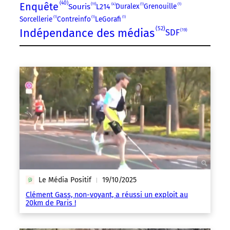
40
Enquête
4
11
Souris
Duralex
1
Grenouille
1
L214
Sorcellerie
1
Contreinfo
1
LeGorafi
1
52
Indépendance des médias
19
SDF
Le Média Positif
19/10/2025
|
Clément Gass, non-voyant, a réussi un exploit au
20km de Paris !