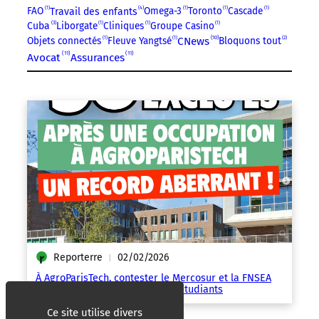
4
FAO
1
Omega-3
1
Toronto
1
Cascade
1
Travail des enfants
3
Cuba
Liborgate
1
Cliniques
1
Groupe Casino
1
10
Objets connectés
1
Fleuve Yangtsé
1
CNews
Bloquons tout
2
11
11
Avocat
Assurances
Reporterre
02/02/2026
|
À AgroParisTech, contester le Mercosur et la FNSEA
coûte 15 jours d’exclusion à 35 étudiants
Ce site utilise divers