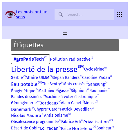
Panneau de gestion des services
Les mots ont un
sens
Étiquettes
1
AgroParisTech
7
Pollution radioactive
59
Liberté de la presse
Cyclosérine
1
3
3
3
Serbie
Affaire UIMM
Stepan Bandera
1
Caroline Yadan
17
Eau potable
4
The Sentry
1
Mots croisés
1
Samsung
4
Matthieu Pigasse
1
Silphium
1
Roumanie
2
Épigénétique
Bandes dessinées
1
Machine à voter électronique
1
8
Géoingénierie
2
Bordeaux
Alain Canet
1
Meuse
2
9
Danemark
Chypre
1
Gard
1
Patrick Devedjian
2
6
3
Nicolás Maduro
Antisionisme
10
Obsolescence programmée
1
Fabrice Arfi
1
Privatisation
5
11
Brice Hortefeux
Désert de Gobi
1
Bonheur
1
Loi Yadan