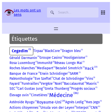
Panneau de gestion des services
Les mots ont un
sens
Étiquettes
1
Cegedim
Tirpaa
1
BlackCore
1
Dragon bleu
1
9
Groupe Casino
1
Hooliganisme
1
Gérald Darmanin
5
Rosa Luxemburg
1
Immunité
Réseau Longo Maï
1
23
4
4
Hack
Roches blanches
1
Mediapart
Bezalel Smotrich
Banque de France
3
Erwin Schrödinger
1
SARM
1
Paléonthologie
1
Eve Szeftel
1
Chat de Schrödinger
1
Vins
3
Fayard
1
Funérailles
2
Vergèze
1
Noël
2
Baccalauréat
2
Maoris
1
SEC
2
Carl Gustav Jung
1
Greta Thunberg
3
Progrès sociaux
1
86
Médecine
Élevage ovin
1
Cimetières
1
26
Royaume-Uni
Astéroïde Ryugu
1
Agnès Ledig
1
Yves Jego
1
5
4
Actions citoyennes
1
Ursula von der Leyen
Interpol
1
CNN
12
1
1
1
3