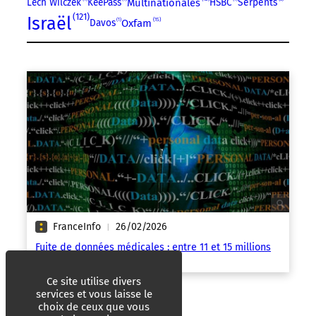
Lech Wilczek
KeePass
Multinationales
HSBC
Serpents
121
Israël
15
Davos
1
Oxfam
FranceInfo
26/02/2026
|
Fuite de données médicales : entre 11 et 15 millions
de Français touchés
Ce site utilise divers
services et vous laisse le
choix de ceux que vous