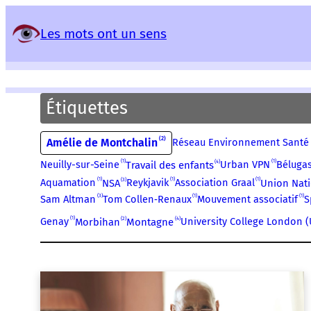
Panneau de gestion des services
Les mots ont un sens
Étiquettes
2
Amélie de Montchalin
Réseau Environnement Santé 
1
1
4
Neuilly-sur-Seine
Urban VPN
Béluga
Travail des enfants
1
1
1
3
Aquamation
Reykjavik
Association Graal
NSA
Union Nati
1
1
3
Tom Collen‑Renaux
Mouvement associatif
S
Sam Altman
1
2
4
Genay
University College London (
Morbihan
Montagne