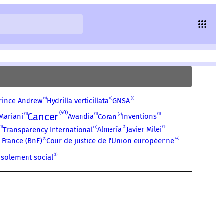
1
1
1
rince Andrew
Hydrilla verticillata
GNSA
40
Cancer
1
1
1
2
Mariani
Avandia
Inventions
Coran
1
1
1
3
Almería
Javier Milei
Transparency International
1
4
 France (BnF)
Cour de justice de l'Union européenne
2
Isolement social