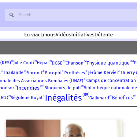
En vrac
Lmous
Vidéos
Initiatives
Détente
1
1
1
10
2
4
(RES)
Julie Conti
Hépar
Physique quantique
P
DGSE
Chanson
1
1
1
2
2
2
s
Thaïlande
Jérôme Kerviel
Thierry 
Fipronil
Europol
Prothèses
2
Camps de concentration
onale des Associations Familiales (UNAF)
19
1
Incendies
1
ponsor
Bloqueurs de pub
Bibliothèque nationale de
89
Inégalités
1
1
9
3
UCL)
Ségolène Royal
Bénéfices
Gallimard