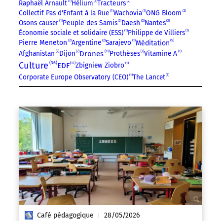
Raphaël Arnault
1
Hélium
1
Tracteurs
2
Collectif Pas d'Enfant à la Rue
1
Wachovia
1
ONG Bloom
2
Osons causer
1
Peuple des Samis
2
Daesh
2
Nantes
2
Économie sociale et solidaire (ESS)
1
Philippe de Villiers
1
5
Pierre Meneton
2
Argentine
2
Sarajevo
1
Méditation
11
Afghanistan
2
Dijon
2
Drones
Prothèses
2
Vitamine A
1
36
Culture
13
EDF
Zbigniew Ziobro
1
Corporate Europe Observatory (CEO)
1
The Lancet
1
Café pédagogique
28/05/2026
|