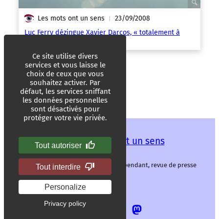
Les mots ont un sens
23/09/2008
|
Luc Ferry dézingue Xavier Darcos, « totalement à
côté de la plaque » !
Ce site utilise divers
services et vous laisse le
choix de ceux que vous
souhaitez activer. Par
défaut, les services sniffant
les données personnelles
sont désactivés pour
protéger votre vie privée.
Les mots ont un sens
Tout autoriser
Les mots ont un sens, média libre et indépendant, revue de presse
Tout interdire
alternative.
Personalize
Privacy policy
Allez
Allez
Allez
Allez
sur
sur
sur