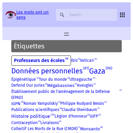
Panneau de gestion des services
Les mots ont un
sens
Étiquettes
4
Professeurs des écoles
4
Ibis
1
Vatican
90
81
Gaza
Données personnelles
4
4
Épigénétique
Tour du monde
2
Ultragauche
7
Defend Our Juries
2
Aveugles
1
Mégabassines
Établissement public de l'aménagement de la Défense
1
(EPAD)
6
Roman Yampolskiy
1
Philippe Rudyard Bessis
1
IGPN
Publications scientifiques
3
Claudia Sheinbaum
1
21
Histoire politique
Légion d'honneur
3
UJFP
2
Contraception
2
Livraisons
1
8
Monsanto
Collectif Les Morts de la Rue (CMDR)
1