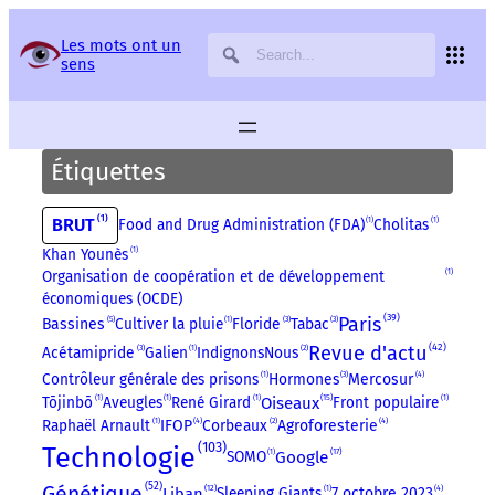
Panneau de gestion des services
Les mots ont un
sens
Étiquettes
1
BRUT
Food and Drug Administration (FDA)
1
Cholitas
1
Khan Younès
1
Organisation de coopération et de développement
1
économiques (OCDE)
39
Paris
5
Bassines
Cultiver la pluie
1
Floride
3
Tabac
3
42
Revue d'actu
Acétamipride
3
Galien
1
IndignonsNous
2
4
Contrôleur générale des prisons
1
Hormones
3
Mercosur
15
Tōjinbō
1
Aveugles
1
René Girard
1
Oiseaux
Front populaire
1
4
4
Raphaël Arnault
1
IFOP
Corbeaux
2
Agroforesterie
103
Technologie
17
SOMO
1
Google
52
Génétique
12
4
Liban
Sleeping Giants
1
7 octobre 2023