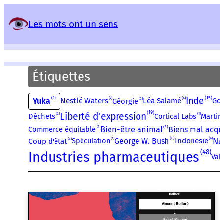
Panneau de gestion des services
Les mots ont un sens
Étiquettes
15
Inde
1
4
4
Yuka
2
Nestlé Waters
Léa Salamé
Go
Géorgie
19
Liberté d'expression
1
2
Cortical Labs
Marti
Déchets
8
1
Bien-être animal
Commerce équitable
Biens mal acq
1
6
4
3
N
Spéculation
George W. Bush
Indonésie
Coup d'état
48
Industries pharmaceutiques
Va