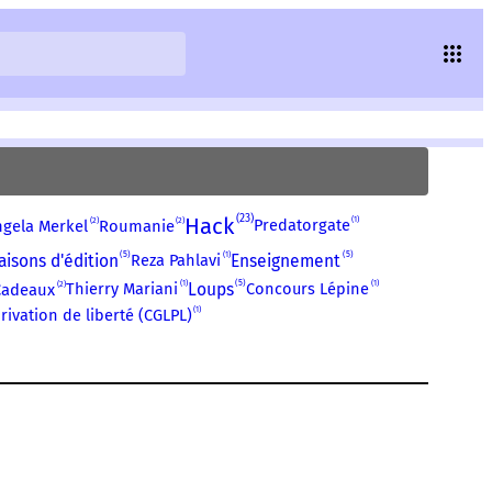
23
Hack
1
2
2
Predatorgate
ngela Merkel
Roumanie
5
1
5
aisons d'édition
Reza Pahlavi
Enseignement
1
5
1
2
Thierry Mariani
Loups
Concours Lépine
Cadeaux
1
rivation de liberté (CGLPL)