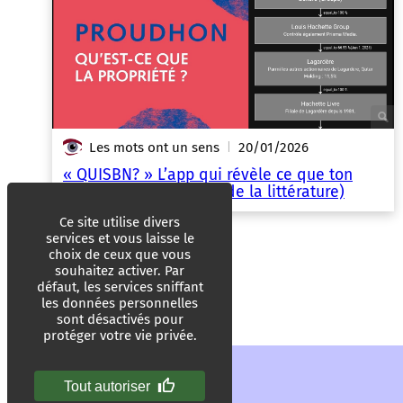
Les mots ont un sens
20/01/2026
|
« QUISBN? » L’app qui révèle ce que ton
livre te cache (le Yuka de la littérature)
Ce site utilise divers
services et vous laisse le
choix de ceux que vous
souhaitez activer. Par
défaut, les services sniffant
les données personnelles
sont désactivés pour
protéger votre vie privée.
Tout autoriser