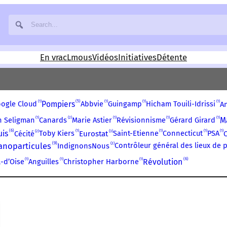
En vrac
Lmous
Vidéos
Initiatives
Détente
1
5
1
1
1
ogle Cloud
Pompiers
Abbvie
Guingamp
Hicham Touili-Idrissi
A
1
1
1
1
2
n Seligman
Marie Astier
Révisionnisme
Gérard Girard
M
Canards
6
1
1
1
1
2
3
uis
Toby Kiers
Saint-Etienne
Connecticut
PSA
Cécité
Eurostat
9
anoparticules
2
Contrôleur général des lieux de p
IndignonsNous
1
1
1
6
l-d’Oise
Anguilles
Christopher Harborne
Révolution