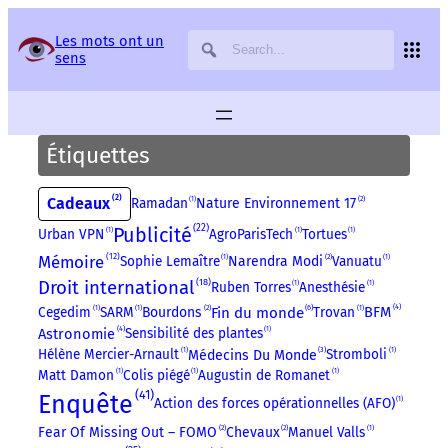
Panneau de gestion des services
Les mots ont un
sens
Étiquettes
2
Cadeaux
2
Ramadan
1
Nature Environnement 17
22
Publicité
Urban VPN
1
AgroParisTech
1
Tortues
1
12
Mémoire
2
Sophie Lemaître
1
Narendra Modi
Vanuatu
1
18
Droit international
Ruben Torres
1
Anesthésie
1
4
2
6
BFM
Cegedim
1
SARM
1
Bourdons
Fin du monde
Trovan
1
4
Astronomie
Sensibilité des plantes
1
3
Hélène Mercier-Arnault
1
Stromboli
1
Médecins Du Monde
Matt Damon
1
Colis piégé
1
Augustin de Romanet
1
41
Enquête
Action des forces opérationnelles (AFO)
1
2
2
Fear Of Missing Out – FOMO
Chevaux
Manuel Valls
1