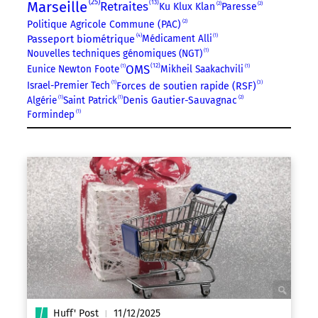
25
Marseille
13
Retraites
2
2
Ku Klux Klan
Paresse
2
Politique Agricole Commune (PAC)
4
Passeport biométrique
Médicament Alli
1
Nouvelles techniques génomiques (NGT)
1
12
OMS
Eunice Newton Foote
1
Mikheil Saakachvili
1
3
Israel-Premier Tech
1
Forces de soutien rapide (RSF)
2
Algérie
1
Saint Patrick
1
Denis Gautier-Sauvagnac
Formindep
1
Huff' Post
11/12/2025
|