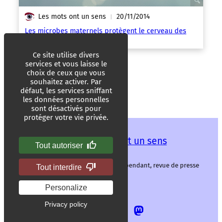
Les mots ont un sens
20/11/2014
|
Les microbes maternels protègent le cerveau des
bébés
Ce site utilise divers
services et vous laisse le
choix de ceux que vous
souhaitez activer. Par
défaut, les services sniffant
les données personnelles
sont désactivés pour
protéger votre vie privée.
Les mots ont un sens
Tout autoriser
Les mots ont un sens, média libre et indépendant, revue de presse
Tout interdire
alternative.
Personalize
Privacy policy
Allez
Allez
Allez
Allez
sur
sur
sur
sur