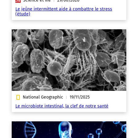
Science et vie
29/06/2026
|
Le jeûne intermittent aide à combattre le stress
(étude)
National Geographic
19/11/2025
|
Le microbiote intestinal, la clef de notre santé