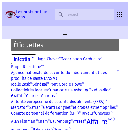
Panneau de gestion des services
Les mots ont un
sens
Étiquettes
4
Intestin
Hugo Chavez
1
Association Carduelis
1
Projet Rhisotope
1
Agence nationale de sécurité du médicament et des
2
produits de santé (ANSM)
Joëlle Zask
1
Sénégal
2
Pont Gordie Howe
1
Collectivités locales
2
Charlotte Gainsbourg
1
Sud Radio
1
Graffiti
1
Charles Maurras
1
Autorité européenne de sécurité des aliments (EFSA)
1
Mercator
1
Safran
1
Gérard Longuet
1
Microbes extrémophiles
1
Compte personnel de formation (CPF)
1
Tuvalu
2
Cheveux
1
49
Affaire
Alan Fishman
2
Cnam
1
Laufenburg
1
Afsset
2
Agronomie
1
Fabrice Arfi
1
Hernies
1