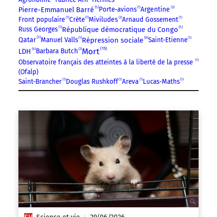
5
Pierre-Emmanuel Barré
Porte-avions
1
Argentine
2
Front populaire
1
Crète
1
Miviludes
2
Arnaud Gossement
1
5
République démocratique du Congo
Russ Georges
1
3
6
Manuel Valls
1
Répression sociale
Saint-Etienne
1
Qatar
15
4
Mort
Barbara Butch
2
LDH
Observatoire français des atteintes à la liberté de la presse
1
(Ofalp)
Saint-Brancher
1
Douglas Rushkoff
1
Areva
1
Lucas-Maths
1