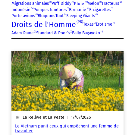
11
Migrations animales
1
Puff Diddy
1
Pluie
Melon
1
Tracteurs
2
4
4
Indonésie
Pompes funèbres
3
Birmanie
E-cigarettes
1
4
Porte-avions
1
BloquonsTout
Sleeping Giants
1
98
Droits de l'Homme
Texas
2
Érotisme
1
Adam Raine
1
Standard & Poor’s
1
Bally Bagayoko
2
La Relève et La Peste
17/07/2026
|
Le Vietnam punit ceux qui empêchent une femme de
travailler