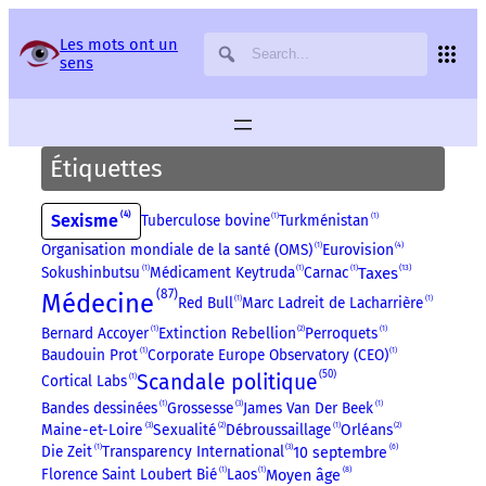
Panneau de gestion des services
Les mots ont un
sens
Étiquettes
4
Sexisme
Tuberculose bovine
1
Turkménistan
1
4
Organisation mondiale de la santé (OMS)
1
Eurovision
13
Sokushinbutsu
1
Médicament Keytruda
1
Carnac
1
Taxes
87
Médecine
Red Bull
1
Marc Ladreit de Lacharrière
1
Bernard Accoyer
1
Extinction Rebellion
2
Perroquets
1
Baudouin Prot
1
Corporate Europe Observatory (CEO)
1
50
Scandale politique
Cortical Labs
1
Bandes dessinées
1
Grossesse
3
James Van Der Beek
1
Maine-et-Loire
3
Sexualité
2
Débroussaillage
1
Orléans
2
6
Die Zeit
1
Transparency International
3
10 septembre
8
Florence Saint Loubert Bié
1
Laos
1
Moyen âge