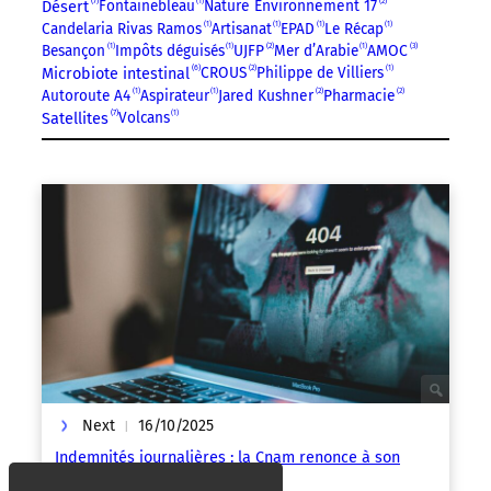
7
Désert
Fontainebleau
1
Nature Environnement 17
2
Candelaria Rivas Ramos
1
Artisanat
1
EPAD
1
Le Récap
1
3
Besançon
1
Impôts déguisés
1
UJFP
2
Mer d’Arabie
1
AMOC
6
CROUS
2
Philippe de Villiers
1
Microbiote intestinal
Autoroute A4
1
Aspirateur
1
Jared Kushner
2
Pharmacie
2
7
Satellites
Volcans
1
Next
16/10/2025
|
Indemnités journalières : la Cnam renonce à son
logiciel Arpège