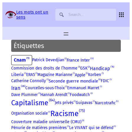
Panneau de gestion des services
Les mots ont un
sens
Étiquettes
1
Cnam
11
Patrick Devedjian
2
France Inter
14
3
Handicap
Commission des droits de l’homme
GSK
2
5
Liberia
1
ERA5
1
Magazine Marianne
1
Korben
1
Apple
6
Catherine Connolly
1
FDIC
1
Seconde guerre mondiale
28
Iran
Courcelles-sous-Thoix
1
Emmanuel Marret
1
Dave Plummer
1
Hannah Arendt
1
Foodwatch
2
64
Capitalisme
5
Jets privés
1
Guipavas
1
Narcotrafic
75
Racisme
Organisation sociale
1
Couverture maladie universelle (CMU)
2
Pénurie de matières premières
1
Le VIVANT qui se défend
1