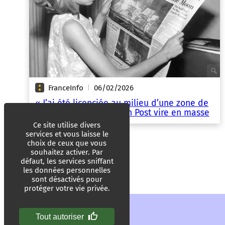
FranceInfo
06/02/2026
|
« J’ai été licenciée au milieu d’une zone de
guerre » : le Washington Post vire en masse
Ce site utilise divers
services et vous laisse le
choix de ceux que vous
souhaitez activer. Par
défaut, les services sniffant
les données personnelles
sont désactivés pour
protéger votre vie privée.
Tout autoriser