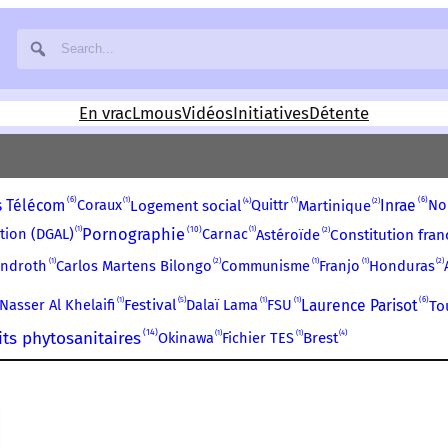
En vrac
Lmous
Vidéos
Initiatives
Détente
6
1
1
6
4
2
 Télécom
Coraux
Quittr
Inrae
No
Logement social
Martinique
10
1
1
Pornographie
2
ation (DGAL)
Carnac
Astéroïde
Constitution fran
1
1
1
2
2
endroth
Communisme
Franjo
Carlos Martens Bilongo
Honduras
1
5
1
1
6
Nasser Al Khelaifi
Festival
Dalaï Lama
FSU
Laurence Parisot
To
14
ts phytosanitaires
1
1
4
Okinawa
Fichier TES
Brest