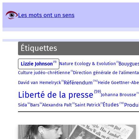
Panneau de gestion des services
Les mots ont un sens
Étiquettes
1
1
Lizzie Johnson
Nature Ecology & Evolution
Bouygues
1
Culture judéo-chrétienne
Direction générale de l'aliment
14
1
Référendum
David van Hemelryck
Heide Goettner-Ab
59
Liberté de la presse
1
Johanna Brousse
10
1
Produi
4
4
2
Études
Saint Patrick
Sida
Bars
Alexandra Palt