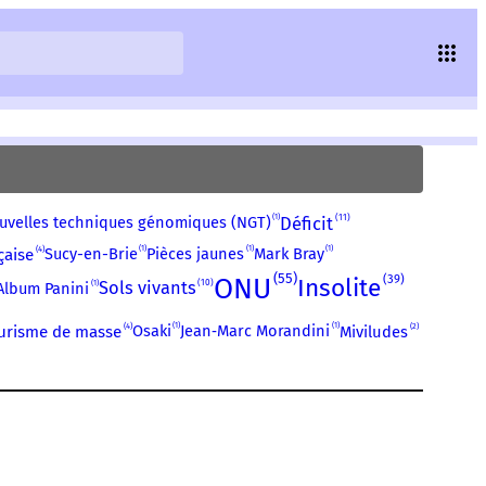
11
1
Déficit
uvelles techniques génomiques (NGT)
1
1
1
4
Sucy-en-Brie
Pièces jaunes
Mark Bray
çaise
55
39
ONU
Insolite
10
1
Sols vivants
Album Panini
1
1
4
2
Osaki
Jean‑Marc Morandini
urisme de masse
Miviludes