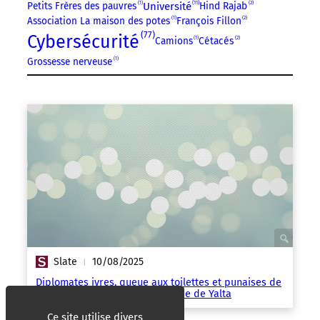
11
Petits Frères des pauvres
1
Université
Hind Rajab
2
Association La maison des potes
1
François Fillon
2
77
Cybersécurité
Camions
1
Cétacés
2
Grossesse nerveuse
1
Slate
10/08/2025
|
Diplomates ivres, queue aux toilettes et punaises de
lit: les coulisses de la conférence de Yalta
Ce site utilise divers