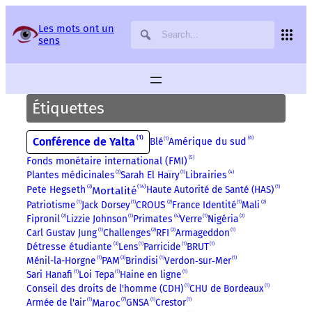
Panneau de gestion des services
Les mots ont un
sens
Étiquettes
1
6
Conférence de Yalta
Blé
1
Amérique du sud
5
Fonds monétaire international (FMI)
4
Plantes médicinales
2
Sarah El Haïry
1
Librairies
14
3
Mortalité
Pete Hegseth
Haute Autorité de Santé (HAS)
1
Patriotisme
1
Jack Dorsey
1
CROUS
2
France Identité
1
Mali
2
4
Fipronil
2
Lizzie Johnson
1
Primates
Verre
1
Nigéria
2
Carl Gustav Jung
1
Challenges
2
RFI
2
Armageddon
1
3
Détresse étudiante
Lens
1
Parricide
1
BRUT
1
3
Ménil-la-Horgne
1
PAM
Brindisi
1
Verdon‑sur‑Mer
1
Sari Hanafi
1
Loi Tepa
1
Haine en ligne
1
Conseil des droits de l'homme (CDH)
1
CHU de Bordeaux
1
7
Maroc
Armée de l'air
1
GNSA
1
Crestor
1