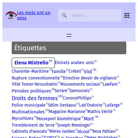
Panneau de gestion des services
Les mots ont un
sens
Étiquettes
1
Elena Mistrello
3
Émirats arabes unis
5
15
3
Viol
Charente-Maritime
Créteil
1
Famille
Rupture conventionnelle
2
Directive devoir de vigilance
1
Yifat Tomer-Yeroushalmi
1
Mouvements sociaux
1
Lawfare
1
8
Pensées politiques
Tarrare
1
Samouraïs
1
26
Droits des femmes
ConocoPhillips
1
3
Police municipale
1
Sélim Derkaoui
1
Lab’Oratoire
1
Lafarge
12
Multinationales
Magazine Marianne
1
Mathis Vérité
1
4
15
3
Mort
Mycorhizes
Passeport biométrique
Tremblement de terre
2
Joseph Messinger
1
6
Cabinets d'avocats
1
Mères isolées
1
Reza Pahlavi
1
Alcool
6
6
COP21
1
Peter Wohlleben
1