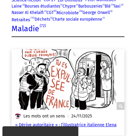
Science-fiction
Loi Omnibus
Laine
2
Bourses étudiantes
1
Chypre
1
Barbouzeries
1
Blé
1
Taxi
2
6
10
3
Nasser Al Khelaifi
1
Microbiote
George Orwell
CGT
13
Retraites
Déchets
2
Charte sociale européenne
1
72
Maladie
Les mots ont un sens
24/11/2025
|
« Dérive autoritaire » : l’illustratrice italienne Elena
Mistrello brutalement refoulée