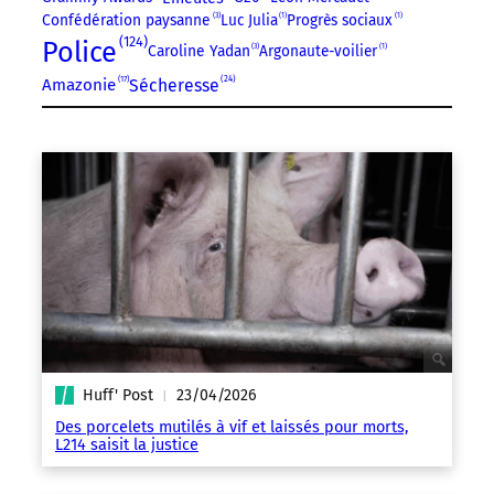
Confédération paysanne
3
Luc Julia
1
Progrès sociaux
1
124
Police
Caroline Yadan
3
Argonaute-voilier
1
24
17
Sécheresse
Amazonie
Huff' Post
23/04/2026
|
Des porcelets mutilés à vif et laissés pour morts,
L214 saisit la justice