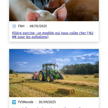
FNH
08/10/2025
|
Filière porcine : un modèle qui nous coûte cher (162
M€ pour les pollutions)
TV5Monde
30/09/2025
|