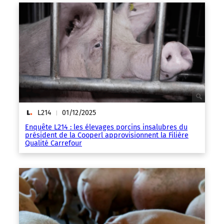
L214
01/12/2025
|
Enquête L214 : les élevages porcins insalubres du
président de la Cooperl approvisionnent la Filière
Qualité Carrefour