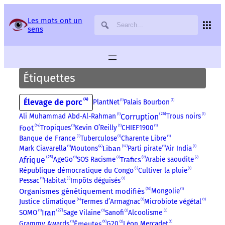
Panneau de gestion des services
Les mots ont un
sens
Étiquettes
4
Élevage de porc
PlantNet
1
Palais Bourbon
1
26
Corruption
Ali Muhammad Abd-Al-Rahman
1
Trous noirs
1
14
Foot
Tropiques
1
Kevin O’Reilly
1
CHIEF1900
1
Banque de France
3
Tuberculose
1
Charente Libre
1
12
Liban
Mark Ciavarella
1
Moutons
4
Parti pirate
1
Air India
1
25
9
Afrique
AgeGo
1
SOS Racisme
2
Arabie saoudite
2
Trafics
5
République démocratique du Congo
Cultiver la pluie
1
Pessac
1
Habitat
3
Impôts déguisés
1
16
Organismes génétiquement modifiés
Mongolie
1
Justice climatique
4
Termes d’Armagnac
1
Microbiote végétal
1
27
Iran
SOMO
1
Sage Vilaine
1
Sanofi
2
Alcoolisme
3
9
Grammy Awards
1
G20
2
Léon Mercadet
1
Émeutes