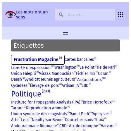
Panneau de gestion des services
Les mots ont un
sens
Étiquettes
1
Frustration Magazine
Cartes bancaires
1
19
11
Washington
Le Point
1
Île de Pari
1
Liberté d'expression
Union Falepili
1
Missak Manouchian
1
Fichier TES
1
Coran
2
25
Associations
Daesh
2
Syndicat Jeunes agriculteurs
1
Cycadées
1
Élevage de porc
4
Artisan IA
1
LBD
2
280
Politique
11
Institute for Propaganda Analysis (IPA)
1
Brice Hortefeux
8
Tarrare
1
Reproduction animale
Union syndicale des magistrats
2
Raoul Peck
2
Ripisylves
3
17
Arte
2
Neuilly-sur-Seine
1
Courcelles-sous-Thoix
1
Lois
Abdourahmane Ridouane
1
CBD
1
Arc de triomphe
1
Harvard
2
8
5
6