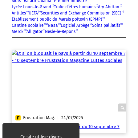
Mots
Barack Obama
Premier ministre
Lycée Louis‑le‑Grand
1
Trafic d’êtres humains
1
Ary Abittan
2
Antilles
3
UEFA
4
Securities and Exchange Commission (SEC)
1
Établissement public du Marais poitevin (EPMP)
1
10
9
Cantine scolaire
Nasa
Logiciel Arpège
2
Soins palliatifs
1
Merck
6
Alligator
1
Nesle-le-Repons
2
Frustration Mag.
24/07/2025
|
Et si on bloquait le pays à partir du 10 septembre ?
Ce site utilise divers