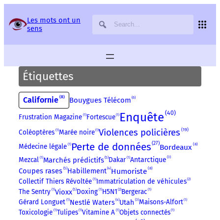
Panneau de gestion des services
Les mots ont un
sens
Étiquettes
8
Californie
6
Bouygues Télécom
40
Enquête
Frustration Magazine
1
Fortescue
1
19
Violences policières
Coléoptères
1
Marée noire
1
27
Perte de données
8
Bordeaux
Médecine légale
1
3
5
Mezcal
1
Marchés prédictifs
Dakar
1
Antarctique
4
8
5
Humoriste
Coupes rases
Habillement
Collectif Thiers Révoltée
1
Immatriculation de véhicules
2
5
The Sentry
1
Vioxx
Doxing
1
H5N1
2
Bergerac
1
4
3
Gérard Longuet
1
Maisons-Alfort
1
Nestlé Waters
Utah
Toxicologie
1
Tulipes
1
Vitamine A
1
Objets connectés
1