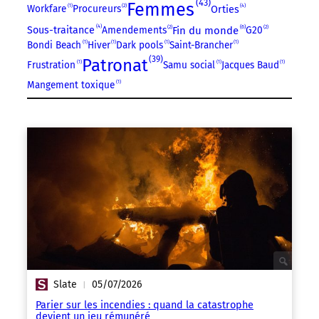
43
Femmes
4
Workfare
1
Procureurs
2
Orties
4
6
Amendements
2
Fin du monde
G20
2
Sous-traitance
Bondi Beach
1
Hiver
1
Dark pools
1
Saint-Brancher
1
39
Patronat
Frustration
1
Samu social
1
Jacques Baud
1
Mangement toxique
1
Slate
05/07/2026
|
Parier sur les incendies : quand la catastrophe
devient un jeu rémunéré