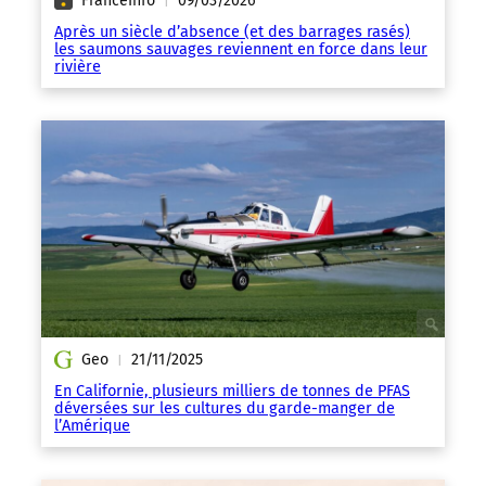
FranceInfo
09/03/2026
|
Après un siècle d’absence (et des barrages rasés)
les saumons sauvages reviennent en force dans leur
rivière
Geo
21/11/2025
|
En Californie, plusieurs milliers de tonnes de PFAS
déversées sur les cultures du garde-manger de
l’Amérique