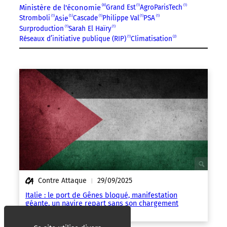
8
Ministère de l'économie
Grand Est
1
AgroParisTech
1
5
Stromboli
1
Cascade
1
Philippe Val
1
PSA
1
Asie
Surproduction
1
Sarah El Haïry
1
Réseaux d’initiative publique (RIP)
1
Climatisation
2
Contre Attaque
29/09/2025
|
Italie : le port de Gênes bloqué, manifestation
géante, un navire repart sans son chargement
d’armes