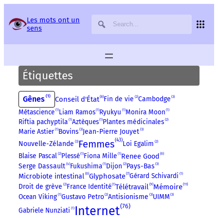
Panneau de gestion des services
Les mots ont un
sens
Étiquettes
1
Gênes
8
3
Conseil d'État
Fin de vie
2
Cambodge
Métascience
1
Liam Ramos
1
Ryukyu
1
Monira Moon
1
Riftia pachyptila
1
Aztèques
1
Plantes médicinales
2
3
3
Marie Astier
1
Bovins
Jean-Pierre Jouyet
43
Femmes
3
Nouvelle-Zélande
Loi Egalim
2
6
Blaise Pascal
2
Plessé
1
Fiona Mille
1
Renee Good
4
3
Serge Dassault
Fukushima
1
Dijon
2
Pays-Bas
6
7
Glyphosate
Gérard Schivardi
1
Microbiote intestinal
9
11
Droit de grève
2
France Identité
1
Télétravail
Mémoire
3
3
Ocean Viking
1
Gustavo Petro
2
Antisionisme
UIMM
76
Internet
Gabriele Nunziati
1