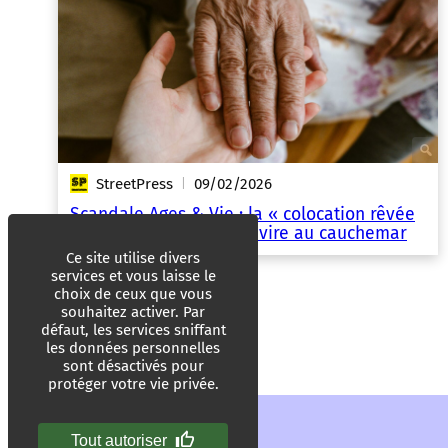
StreetPress
09/02/2026
|
Scandale Ages & Vie : la « colocation rêvée
des personnes âgées » vire au cauchemar
Ce site utilise divers
services et vous laisse le
choix de ceux que vous
souhaitez activer. Par
défaut, les services sniffant
les données personnelles
sont désactivés pour
protéger votre vie privée.
Tout autoriser