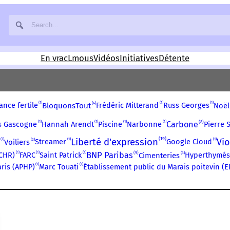
En vrac
Lmous
Vidéos
Initiatives
Détente
1
1
1
4
ance fertile
Frédéric Mitterand
Russ Georges
BloquonsTout
Noël
8
1
1
1
1
Carbone
s Gascogne
Hannah Arendt
Piscine
Narbonne
Pierre 
19
Liberté d'expression
Vio
1
1
1
2
Streamer
Google Cloud
Voiliers
9
1
1
1
BNP Paribas
3
CCHR)
FARC
Saint Patrick
Hyperthymés
Cimenteries
1
1
ris (APHP)
Marc Touati
Établissement public du Marais poitevin (