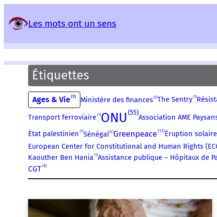
Panneau de gestion des services
Les mots ont un sens
Étiquettes
1
1
Ages & Vie
2
The Sentry
Résist
Ministère des finances
55
ONU
1
Transport ferroviaire
Association AME Paysan
11
1
Greenpeace
2
État palestinien
Éruption solaire
Sénégal
European Center for Constitutional and Human Rights (E
1
Kaouther Ben Hania
Assistance publique – Hôpitaux de Pa
6
CGT