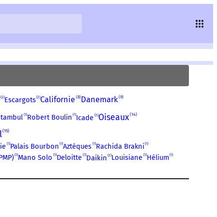
8
9
2
2
Californie
Danemark
Escargots
14
Oiseaux
1
1
2
Stambul
Robert Boulin
Icade
15
l
1
1
1
1
ie
Palais Bourbon
Aztèques
Rachida Brakni
1
1
1
1
1
2
EPMP)
Mano Solo
Deloitte
Louisiane
Hélium
Daikin