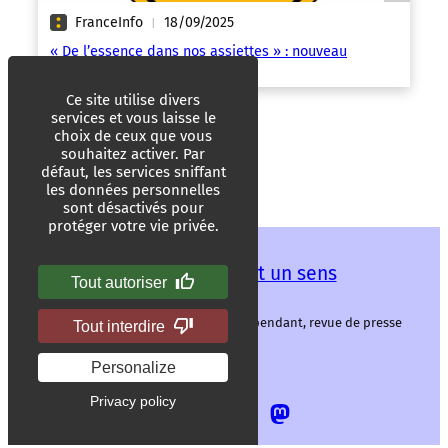
FranceInfo
18/09/2025
|
« De l’essence dans nos assiettes » : nouveau
scandale sanitaire
Ce site utilise divers
services et vous laisse le
choix de ceux que vous
souhaitez activer. Par
défaut, les services sniffant
les données personnelles
sont désactivés pour
protéger votre vie privée.
Les mots ont un sens
Tout autoriser
Les mots ont un sens, média libre et indépendant, revue de presse
Tout interdire
alternative.
Personalize
Privacy policy
Allez
Allez
Allez
Allez
sur
sur
sur
sur
notre
notre