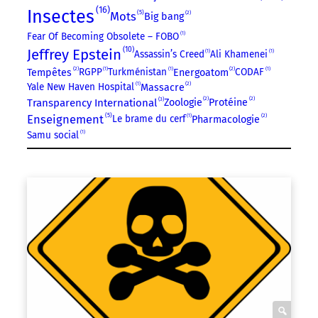
16
Insectes
5
Mots
2
Big bang
Fear Of Becoming Obsolete – FOBO
1
10
Jeffrey Epstein
Assassin’s Creed
1
Ali Khamenei
1
2
2
RGPP
1
Turkménistan
1
CODAF
1
Tempêtes
Energoatom
2
Yale New Haven Hospital
1
Massacre
2
2
3
Transparency International
Zoologie
Protéine
5
Enseignement
2
Le brame du cerf
1
Pharmacologie
Samu social
1