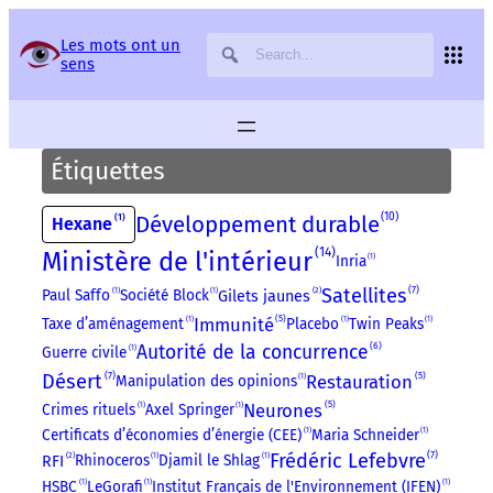
Panneau de gestion des services
Les mots ont un
sens
Étiquettes
10
Développement durable
1
Hexane
14
Ministère de l'intérieur
Inria
1
7
Satellites
2
Paul Saffo
1
Société Block
1
Gilets jaunes
5
Immunité
Taxe d’aménagement
1
Placebo
1
Twin Peaks
1
6
Autorité de la concurrence
Guerre civile
1
7
Désert
5
Restauration
Manipulation des opinions
1
5
Neurones
Crimes rituels
1
Axel Springer
1
Certificats d’économies d’énergie (CEE)
1
Maria Schneider
1
7
Frédéric Lefebvre
2
Rhinoceros
1
Djamil le Shlag
1
RFI
HSBC
1
LeGorafi
1
Institut Français de l'Environnement (IFEN)
1