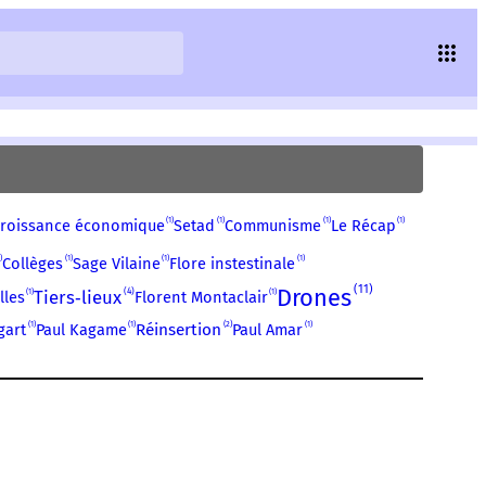
1
1
1
1
roissance économique
Setad
Communisme
Le Récap
1
1
1
Collèges
Sage Vilaine
Flore instestinale
11
Drones
4
1
Tiers‑lieux
1
lles
Florent Montaclair
1
1
2
1
gart
Paul Kagame
Réinsertion
Paul Amar