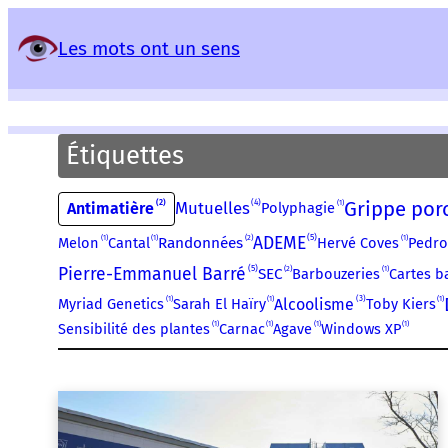
Panneau de gestion des services
Les mots ont un sens
Étiquettes
Grippe por
4
2
Mutuelles
1
Antimatière
Polyphagie
5
ADEME
1
1
2
1
Melon
Cantal
Randonnées
Hervé Coves
Pedro
5
Pierre-Emmanuel Barré
2
1
SEC
Barbouzeries
Cartes b
3
1
1
1
Alcoolisme
Myriad Genetics
Sarah El Haïry
Toby Kiers
1
1
1
1
Sensibilité des plantes
Carnac
Agave
Windows XP