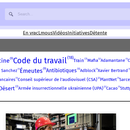
En vrac
Lmous
Vidéos
Initiatives
Détente
18
Code du travail
9
cine
3
2
1
Train
Mafia
Adamantane
C
9
Émeutes
5
Antibiotiques
1
1
1
 Sanchez
Adblock
Xavier Bertrand
1
2
1
ancaires
Conseil supérieur de l'audiovisuel (CSA)
PlantNet
Sarce
7
Désert
2
1
Armée insurrectionnelle ukrainienne (UPA)
Cacao
Stutt