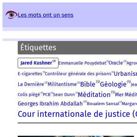
Panneau de gestion des services
Les mots ont un sens
Étiquettes
2
2
1
Jared Kushner
Oracle
Emmanuelle Pouydebat
Agro
Urbani
1
1
E-cigarettes
Contrôleur générale des prisons
5
5
Bible
Géologie
2
2
La Dernière
Militantisme
Je
5
Méditation
1
1
1
Mer Médi
Colis piégé
PCB
Sean Dunn
3
Georges Ibrahim Abdallah
1
Boualem Sansal
Margar
Cour internationale de justice (C