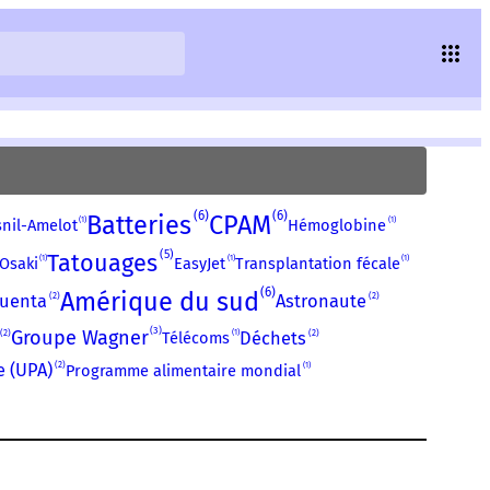
6
6
Batteries
CPAM
1
1
nil-Amelot
Hémoglobine
5
Tatouages
1
1
1
Osaki
EasyJet
Transplantation fécale
6
Amérique du sud
2
2
uenta
Astronaute
3
Groupe Wagner
2
2
1
Déchets
Télécoms
2
1
e (UPA)
Programme alimentaire mondial