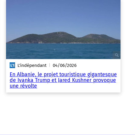
L'indépendant
04/06/2026
|
En Albanie, le projet touristique gigantesque
de Ivanka Trump et Jared Kushner provoque
une révolte