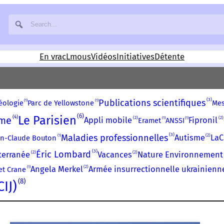
En vrac
Lmous
Vidéos
Initiatives
Détente
3
Publications scientifiques
1
1
éologie
Parc de Yellowstone
Mes
6
Le Parisien
4
sme
2
2
1
1
Appli mobile
Fipronil
Eramet
ANSSI
3
Maladies professionnelles
2
1
Autisme
LaC
an-Claude Bouton
3
Éric Lombard
2
2
terranée
Vacances
Nature Environnement
2
1
Angela Merkel
Armée insurrectionnelle ukrainienn
et Crane
8
IJ)