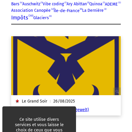
5
4
Bars
Auschwitz
1
Vibe coding
1
Ary Abittan
2
Quinoa
1
ADEME
4
8
Association Canopée
Île-de-France
La Dernière
2
30
Impôts
6
Glaciers
Le Grand Soir
26/08/2025
|
« Ukraine « über alles » ! » (Jungewelt)
Ce site utilise divers
services et vous laisse le
choix de ceux que vous