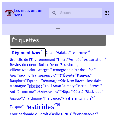
Panneau de gestion des services
Les mots ont un
sens
Étiquettes
1
Régiment Azov
3
9
Cnam
1
Habitat
Toulouse
4
Grenelle de l'Environnement
1
Thiers
1
Vendée
Aquamation
1
3
3
Restos du coeur
Didier Desor
1
Strasbourg
4
Villeneuve-Saint-Georges
1
Démographie
Endosulfan
1
6
8
App Tracking Transparency (ATT)
1
Fleuves
Égypte
Dauphins
1
Fipronil
2
Déminage
1
Yale New Haven Hospital
1
6
4
Montagne
Paul Amar
1
Almerys
1
Berta Cáceres
1
Disclose
14
3
Référendum
Antiféminisme
Hépar
1
Cécité
2
Black-out
1
37
Colonisation
Ajaccio
1
Anarchisme
1
The Lancet
1
76
Pesticides
Turquie
1
3
Cour nationale du droit d’asile (CNDA)
Bobdahacker
1