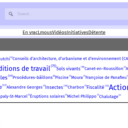
En vrac
Lmous
Vidéos
Initiatives
Détente
2
Conseils d’architecture, d’urbanisme et d’environnement (C
utchi
75
itions de travail
10
1
Sols vivants
Canet-en-Roussillon
A
39
ales
8
1
1
Procédures-bâillons
Piscine
Moura
Françoise de Panafieu
Acti
31
e
15
14
1
1
Insectes
Fiscalité
Alexandre Georges
Charbon
1
1
1
3
paly-St-Marcel
Éruptions solaires
Michel Philippo
Chalutage