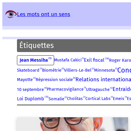
Panneau de gestion des services
Les mots ont un sens
Étiquettes
1
16
1
Jean Messiha
Exil fiscal
Mustafa Cakici
Roger Karo
Cond
1
5
2
7
Skateboard
Biométrie
Villiers-Le-Bel
Minnesota
Relations internation
4
6
Mayotte
Répression sociale
Entraid
1
6
4
Pharmacovigilance
10 septembre
Ultragauche
13
1
1
1
Loi Duplomb
2
Cholitas
Cortical Labs
Emeis
Es
Somalie