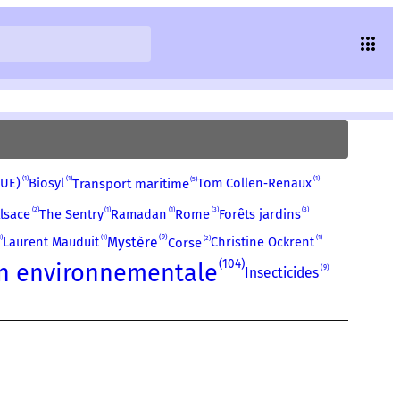
1
1
1
5
AUE)
Biosyl
Tom Collen‑Renaux
Transport maritime
1
1
2
3
3
The Sentry
Ramadan
lsace
Rome
Forêts jardins
1
1
9
1
2
Laurent Mauduit
Mystère
Christine Ockrent
Corse
104
on environnementale
9
Insecticides