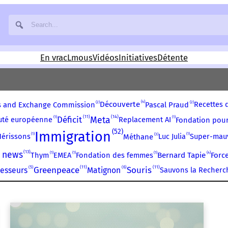
En vrac
Lmous
Vidéos
Initiatives
Détente
4
2
2
Découverte
Recettes 
es and Exchange Commission
Pascal Praud
14
11
Meta
1
Déficit
1
uté européenne
Replacement AI
Fondation pour
52
Immigration
1
1
3
Hérissons
Luc Julia
Super-mau
Méthane
13
 news
1
1
1
4
Thym
EMEA
Fondation des femmes
Bernard Tapie
Force
11
11
5
Greenpeace
6
Souris
resseurs
Matignon
Sauvons la Recherc