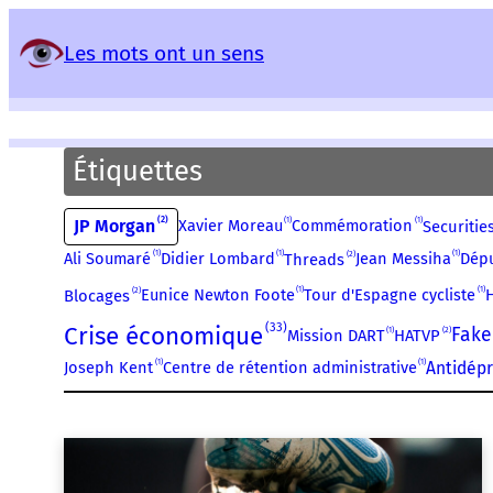
Panneau de gestion des services
Les mots ont un sens
Étiquettes
2
1
1
JP Morgan
Xavier Moreau
Commémoration
Securiti
1
1
1
2
Ali Soumaré
Didier Lombard
Jean Messiha
Dép
Threads
1
1
2
Eunice Newton Foote
Tour d'Espagne cycliste
Blocages
33
Crise économique
Fake
1
2
Mission DART
HATVP
1
1
Joseph Kent
Centre de rétention administrative
Antidép