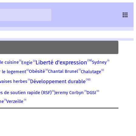
19
Liberté d'expression
1
1
2
de cuisine
Sydney
Engie
4
1
2
3
Obésité
Chantal Brunel
 le logement
Chalutage
10
1
Développement durable
vaises herbes
1
3
3
Jeremy Corbyn
s de soutien rapide (RSF)
DGSI
1
1
he
Verzeille