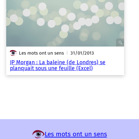
Les mots ont un sens
31/01/2013
|
JP Morgan : La baleine (de Londres) se
planquait sous une feuille (Excel)
Les mots ont un sens