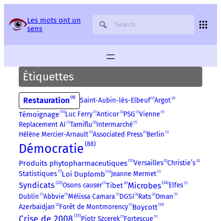
Panneau de gestion des services
Les mots ont un
sens
Étiquettes
5
Restauration
Saint-Aubin-lès-Elbeuf
2
Argot
2
11
Témoignage
Luc Ferry
1
Anticor
3
PSG
1
Vienne
1
Replacement AI
1
Tamiflu
2
Intermarché
1
Hélène Mercier-Arnault
1
Associated Press
1
Berlin
1
88
Démocratie
13
Produits phytopharmaceutiques
Versailles
2
Christie’s
2
7
13
Loi Duplomb
Jeanne Mermet
1
Statistiques
24
22
8
Microbes
Syndicats
Tibet
Osons causer
1
Elfes
1
Dublin
1
Abbvie
1
Mélissa Camara
1
DGSI
3
Rats
2
Oman
1
10
Azerbaïdjan
2
Forêt de Montmorency
1
Boycott
31
Crise de 2008
Piotr Szcerek
1
Fortescue
1