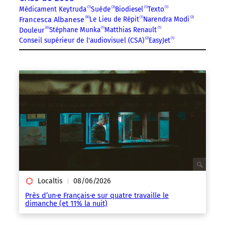
Médicament Keytruda
1
Suède
3
Biodiesel
1
Texto
1
8
Francesca Albanese
Le Lieu de Répit
1
Narendra Modi
2
6
Stéphane Munka
1
Matthias Renault
1
Douleur
Conseil supérieur de l'audiovisuel (CSA)
2
EasyJet
1
Localtis
08/06/2026
|
Près d’un·e Français·e sur quatre travaille le
dimanche (et 11% la nuit)