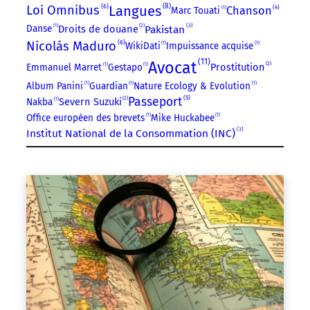
8
6
Langues
Loi Omnibus
4
Chanson
Marc Touati
1
2
3
Droits de douane
Pakistan
Danse
1
6
Nicolás Maduro
WikiDati
1
Impuissance acquise
1
11
Avocat
2
Prostitution
Emmanuel Marret
1
Gestapo
1
Album Panini
1
Guardian
1
Nature Ecology & Evolution
1
5
Passeport
2
Severn Suzuki
Nakba
1
Office européen des brevets
1
Mike Huckabee
1
3
Institut National de la Consommation (INC)