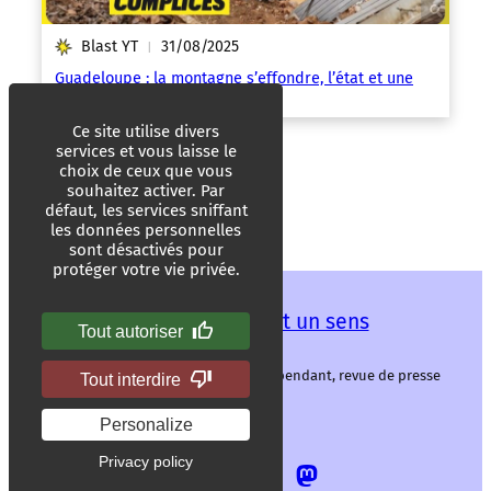
Blast YT
31/08/2025
|
Guadeloupe : la montagne s’effondre, l’état et une
multinationale complices
Ce site utilise divers
services et vous laisse le
choix de ceux que vous
souhaitez activer. Par
défaut, les services sniffant
les données personnelles
sont désactivés pour
protéger votre vie privée.
Les mots ont un sens
Tout autoriser
Les mots ont un sens, média libre et indépendant, revue de presse
Tout interdire
alternative.
Personalize
Privacy policy
Allez
Allez
Allez
Allez
sur
sur