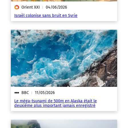
Orient XXI
04/06/2026
|
Israël colonise sans bruit en Syrie
BBC
11/05/2026
|
Le méga-tsunami de 500m en Alaska était le
deuxième plus important jamais enregistré