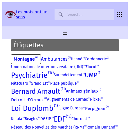
Panneau de gestion des services
Les mots ont un
sens
Étiquettes
4
4
Montagne
Ambulances
Henné
1
Cordonnerie
1
Union nationale inter-universitaire (UNI)
1
Élucid
1
13
Psychiatrie
9
UMP
Surendettement
1
Pátzcuaro
1
Grand Est
1
Place publique
1
11
Bernard Arnault
2
Animaux géniaux
3
Détroit d’Ormuz
Alignements de Carnac
1
Nickel
1
13
Loi Duplomb
3
Perpignan
Ligue Europa
1
13
EDF
Kerala
1
Beagles
1
DGFIP
1
Chocolat
1
Réseau des Nouvelles des Marchés (RNM)
1
Romain Dunand
1